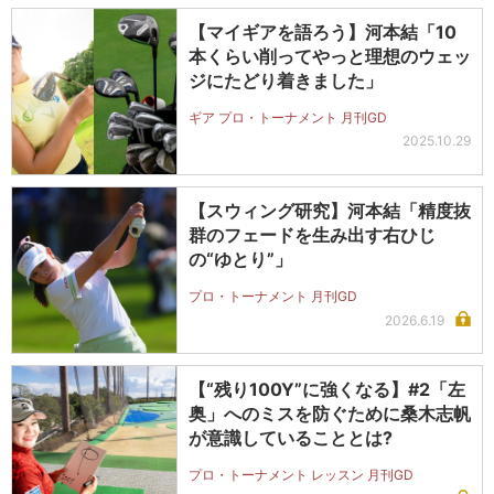
【マイギアを語ろう】河本結「10
本くらい削ってやっと理想のウェッ
ジにたどり着きました」
ギア プロ・トーナメント 月刊GD
2025.10.29
【スウィング研究】河本結「精度抜
群のフェードを生み出す右ひじ
の“ゆとり”」
プロ・トーナメント 月刊GD
2026.6.19
【“残り100Y”に強くなる】#2「左
奥」へのミスを防ぐために桑木志帆
が意識していることとは?
プロ・トーナメント レッスン 月刊GD