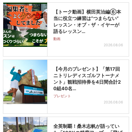
【トーク動画】横田英治編⑥本
当に役立つ練習は“つまらない”
レッスン・オブ・ザ・イヤーが
語るレッスン…
動画
2026.08.06
【今月のプレゼント】「第17回
ニトリレディスゴルフトーナメ
ント」観戦招待券を4日間合計2
0組40名…
プレゼント
2026.08.06
全英制覇！桑木志帆が語ってい