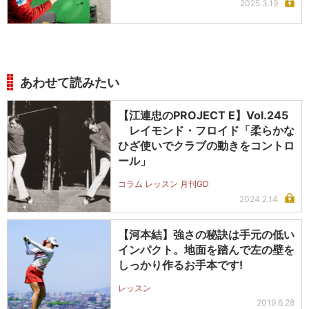
2025.3.19
あわせて読みたい
【江連忠のPROJECT E】Vol.245
レイモンド・フロイド「柔らかな
ひざ使いでクラブの動きをコントロ
ール」
コラム レッスン 月刊GD
2024.2.14
【河本結】強さの秘訣は手元の低い
インパクト。地面を踏んで左の壁を
しっかり作るお手本です!
レッスン
2019.6.28