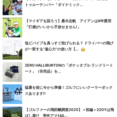
トゥルーテンパー「ダイナミック...
【マイギアを語ろう】桑木志帆 アイアンは8年愛用
「打感がいいから手放せません!」
塩ビパイプを真っすぐ投げられる？ ドライバーの飛び
が一変する“遠心力”の使い方【...
ZERO HALLIBURTONの「ポケッタブル ランドリート
ート」（非売品）を...
猛暑を前に今から準備！ゴルフにいいクーラーボック
スあります!!
【ゴルファーの飛距離調査2025】＜前編＞220Yは飛
ばし屋!? 男性アマ140...