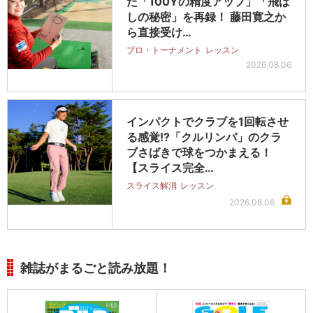
た「100Yの精度アップ」「飛ば
しの秘密」を再録！ 藤田寛之か
ら直接受け…
プロ・トーナメント
レッスン
2026.08.06
インパクトでクラブを1回転させ
る感覚!?「クルリンパ」のクラ
ブさばきで球をつかまえる！
【スライス完全…
スライス解消
レッスン
2026.08.06
雑誌がまるごと読み放題！