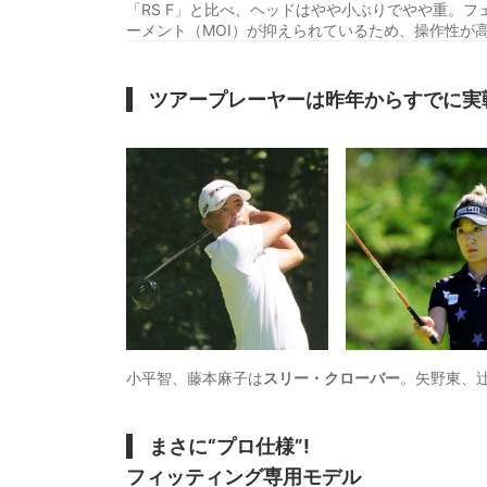
「RS F」と比べ、ヘッドはやや小ぶりでやや重。
ーメント（MOI）が抑えられているため、操作性が
ツアープレーヤーは昨年からすでに実
小平智、藤本麻子は
スリー・クローバー
。矢野東、
まさに“プロ仕様”!
フィッティング専用モデル