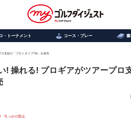
ロ・トーナメント
コース・プレー
書
ープロ支給の「プロトタイプ1W」を発売
い! 操れる! プロギアがツアープロ
売
け
引っかけ防止