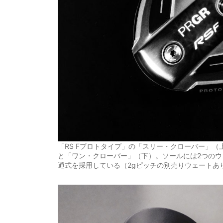
「RS Fプロトタイプ」の「スリー・クローバー」（
と「ワン・クローバー」（下）。ソールには2つの
通式を採用している（2gピッチの別売りウェートあ