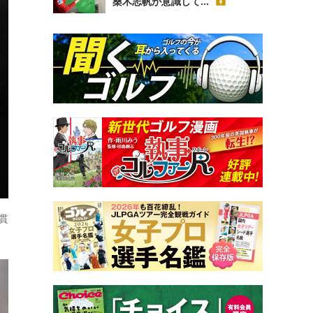
桑木志帆が意識して...
貫