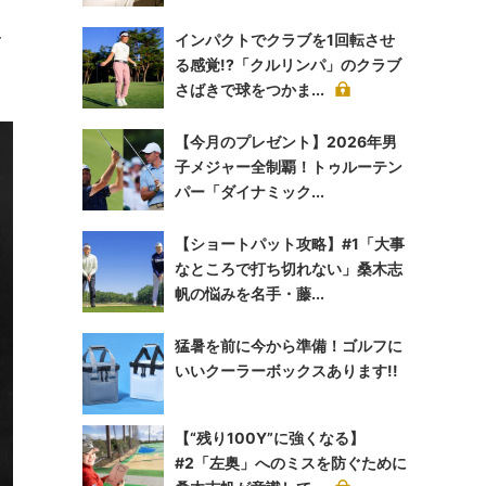
み
インパクトでクラブを1回転させ
る感覚!?「クルリンパ」のクラブ
さばきで球をつかま...
【今月のプレゼント】2026年男
子メジャー全制覇！トゥルーテン
パー「ダイナミック...
【ショートパット攻略】#1「大事
なところで打ち切れない」桑木志
帆の悩みを名手・藤...
猛暑を前に今から準備！ゴルフに
いいクーラーボックスあります!!
【“残り100Y”に強くなる】
#2「左奥」へのミスを防ぐために