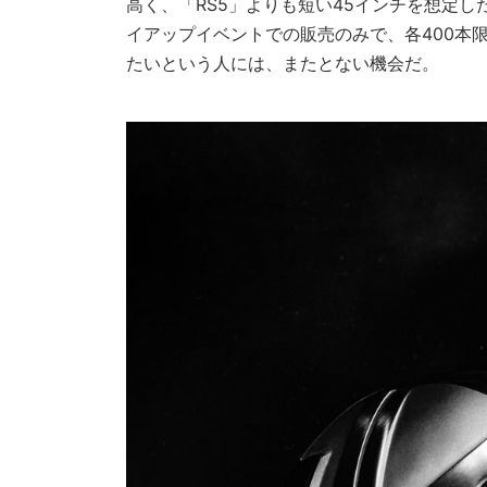
高く、「RS5」よりも短い45インチを想定し
イアップイベントでの販売のみで、各400本
たいという人には、またとない機会だ。