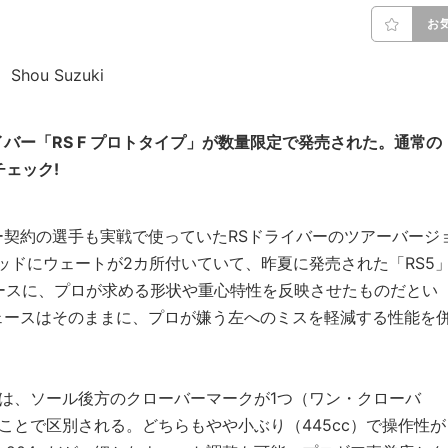
お
、Shou Suzuki
バー「RS F プロトタイプ」が数量限定で発売された。通常の
チェック!
契約の選手も実戦で使っていたRSドライバーのツアーバージ
ヘッドにウェートが2カ所付いていて、昨夏に発売された「RS5
ベースに、プロが求める形状や重心特性を反映させたものだとい
ェースはそのままに、プロが嫌う左へのミスを軽減する性能を
は、ソール後方のクローバーマークが1つ（ワン・クローバ
ことで区別される。どちらもやや小ぶり（445cc）で操作性が