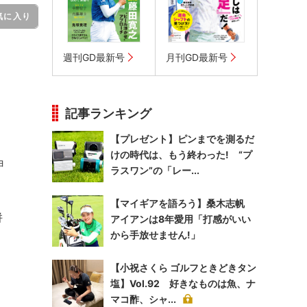
気に入り
週刊GD最新号
月刊GD最新号
記事ランキング
【プレゼント】ピンまでを測るだ
けの時代は、もう終わった! “プ
ョ
ラスワン”の「レー...
」
【マイギアを語ろう】桑木志帆
併
アイアンは8年愛用「打感がいい
から手放せません!」
【小祝さくら ゴルフときどきタン
塩】Vol.92 好きなものは魚、ナ
マコ酢、シャ...