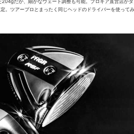
た204gだが、細かなウェート調整も可能。プロギア直営店かタ
限定。ツアープロとまったく同じヘッドのドライバーを使って