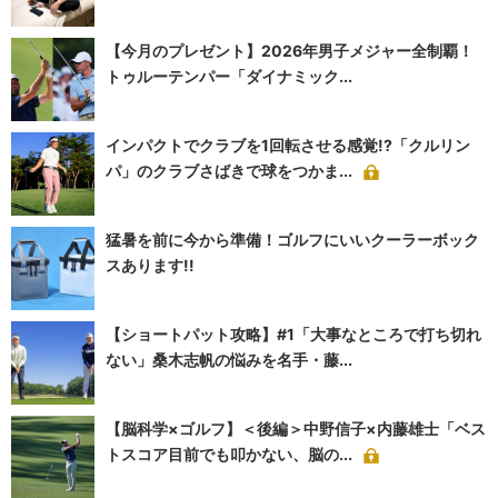
【今月のプレゼント】2026年男子メジャー全制覇！
トゥルーテンパー「ダイナミック...
インパクトでクラブを1回転させる感覚!?「クルリン
パ」のクラブさばきで球をつかま...
猛暑を前に今から準備！ゴルフにいいクーラーボック
スあります!!
【ショートパット攻略】#1「大事なところで打ち切れ
ない」桑木志帆の悩みを名手・藤...
【脳科学×ゴルフ】＜後編＞中野信子×内藤雄士「ベス
トスコア目前でも叩かない、脳の...