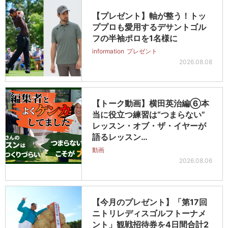
【プレゼント】軸が整う！トッ
ププロも愛用するデサントゴル
フの半袖ポロを1名様に
information
プレゼント
2026.08.08
【トーク動画】横田英治編⑥本
当に役立つ練習は“つまらない”
レッスン・オブ・ザ・イヤーが
語るレッスン…
動画
2026.08.06
【今月のプレゼント】「第17回
ニトリレディスゴルフトーナメ
ント」観戦招待券を4日間合計2