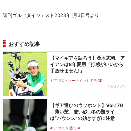
週刊ゴルフダイジェスト2023年1月3日号より
おすすめ記事
【マイギアを語ろう】桑木志帆 ア
イアンは8年愛用「打感がいいから
手放せません!」
ギア プロ・トーナメント 月刊GD
2024.8.30
【ギア選びのウソホント】Vol.170
薄い芝、硬い砂…冬の難ライ
は“バウンス”の効きすぎに注意
ギア コラム 週刊GD