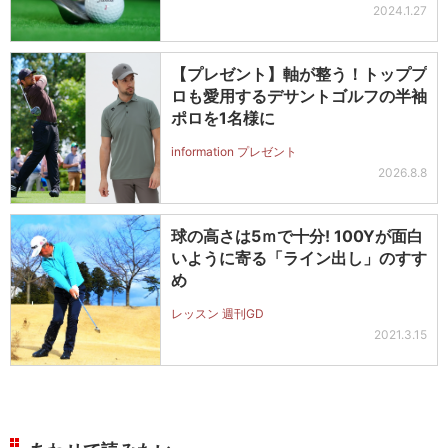
2024.1.27
【プレゼント】軸が整う！トッププ
ロも愛用するデサントゴルフの半袖
ポロを1名様に
information プレゼント
2026.8.8
球の高さは5ｍで十分! 100Yが面白
いように寄る「ライン出し」のすす
め
レッスン 週刊GD
2021.3.15