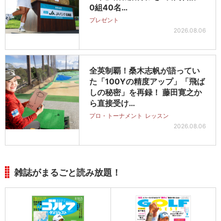
0組40名…
プレゼント
2026.08.06
全英制覇！桑木志帆が語ってい
た「100Yの精度アップ」「飛ば
しの秘密」を再録！ 藤田寛之か
ら直接受け…
プロ・トーナメント
レッスン
2026.08.06
雑誌がまるごと読み放題！