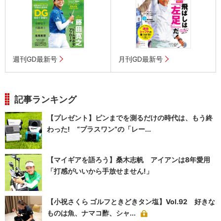
週刊GD最新号
月刊GD最新号
記事ランキング
【プレゼント】ピンまでを測るだけの時代は、もう終
わった! “プラスワン”の「レー...
【マイギアを語ろう】桑木志帆 アイアンは8年愛用
「打感がいいから手放せません!」
【小祝さくら ゴルフときどきタン塩】Vol.92 好きな
ものは魚、ナマコ酢、シャ...