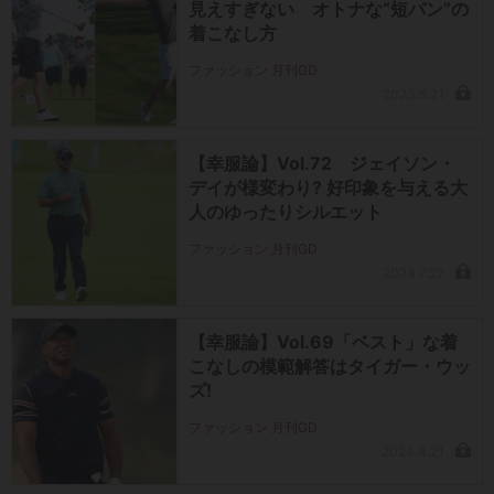
見えすぎない オトナな“短パン”の
着こなし方
ファッション 月刊GD
2023.5.21
【幸服論】Vol.72 ジェイソン・
デイが様変わり? 好印象を与える大
人のゆったりシルエット
ファッション 月刊GD
2024.7.22
【幸服論】Vol.69「ベスト」な着
こなしの模範解答はタイガー・ウッ
ズ!
ファッション 月刊GD
2024.4.21