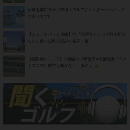
猛暑を前に今から準備！ゴルフにいいクーラーボック
スあります!!
【ショートパット攻略】#1「大事なところで打ち切れ
ない」桑木志帆の悩みを名手・藤...
【脳科学×ゴルフ】＜後編＞中野信子×内藤雄士「ベス
トスコア目前でも叩かない、脳の...