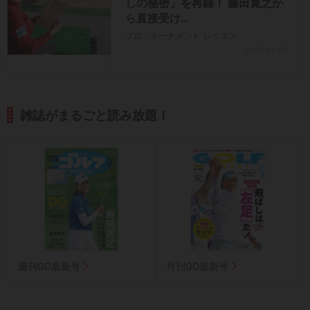
しの秘密」を再録！ 藤田寛之か
ら直接受け…
プロ・トーナメント
レッスン
2026.08.06
雑誌がまるごと読み放題！
週刊GD最新号
月刊GD最新号