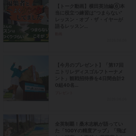
【トーク動画】横田英治編⑥本
当に役立つ練習は“つまらない”
レッスン・オブ・ザ・イヤーが
語るレッスン…
動画
2026.08.06
【今月のプレゼント】「第17回
ニトリレディスゴルフトーナメ
ント」観戦招待券を4日間合計2
0組40名…
プレゼント
2026.08.06
全英制覇！桑木志帆が語ってい
た「100Yの精度アップ」「飛ば