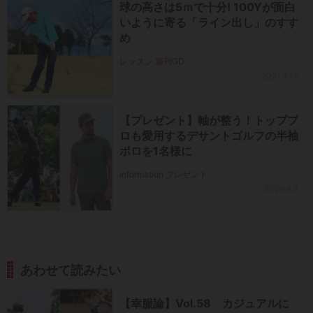
球の高さは5ｍで十分! 100Yが面白
いように寄る「ライン出し」のすす
め
レッスン 週刊GD
2021.3.15
【プレゼント】軸が整う！トッププ
ロも愛用するデサントゴルフの半袖
ポロを1名様に
information プレゼント
2026.8.8
あわせて読みたい
【幸服論】Vol.58 カジュアルに