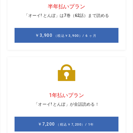
森岡
着こなしの幅が広がったという意味では好印象で
す。ただ“Tシャツには見えない”がキモですね。
GD
それはやっぱりネック部分でしょうか?
森岡
そうです。ネックが短いとTシャツっぽく見えてしま
うので、カジュアル感が強い。首の長さは人それぞれです
が、平均すると3.5センチくらいは欲しいところです。
GD
なるほど。ほかに選ぶうえで注意点はありますか?
森岡
ズバリ太さです。首元が苦しいからと、ゆとりをも
たせすぎると襟がたるんでだらしなく見えるし、首の付け
根が見えると一気にTシャツっぽさが出ます。やはり首にフ
ィットさせるサイズ感のものを選ぶのが大事だと思いま
す。