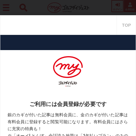
ログイン
会員登録
ホーム
月刊GD
【幸服論】Vol.40 流行りの「モックネック」は首元の“長さ”と“太
さ”がポイント
【幸服論】Vol.40 流行りの「モ
ックネック」は首元の“長
さ”と“太さ”がポイント
2021.07.23
幸服論
KEYWORD
アディダスゴルフ
ウェア
キャロウェイ
バックジャックゴルフ
ビームスゴルフ
フィドラ
フットジョイ
モックネック