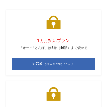
ネックが短いとTシャツのように感じてしまうので適度な高さが必
要だ。森岡さんのオススメはネック高3～3.5cm。8800円／フット
ジョイ
●今月のテーマ●
モックネックシャツ
アスリートな雰囲気が高まる
GD
ブランドもバリエーションも増えつつあるモックネッ
クシャツ。森岡さんはどう思いますか？