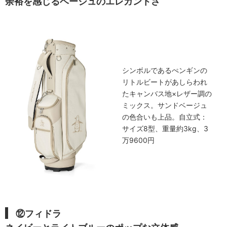
余裕を感じるベージュのエレガントさ
シンボルであるぺンギンの
リトルビートがあしらわれ
たキャンバス地×レザー調の
ミックス。サンドベージュ
の色合いも上品。自立式：
サイズ8型、重量約3kg、3
万9600円
⑫フィドラ