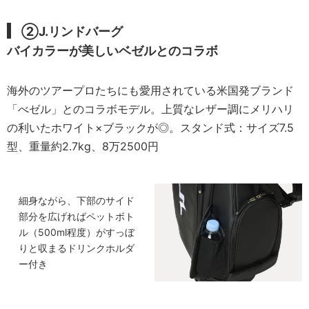
②J.リンドバーグ
バイカラーが美しいベゼルとのコラボ
海外のツアープロたちにも愛用されている米国発ブランド
「べゼル」とのコラボモデル。上質なレザー調にメリハリ
の利いたホワイト×ブラックが◎。スタンド式：サイズ7.5
型、重量約2.7kg、8万2500円
細身ながら、下部のサイド
部分を広げればペットボト
ル（500ml程度）がすっぼ
りと収まるドリンクホルダ
ー付き