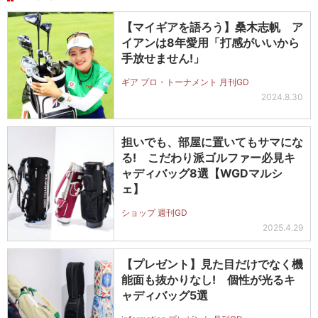
【マイギアを語ろう】桑木志帆 ア
イアンは8年愛用「打感がいいから
手放せません!」
ギア プロ・トーナメント 月刊GD
2024.8.30
担いでも、部屋に置いてもサマにな
る! こだわり派ゴルファー必見キ
ャディバッグ8選【WGDマルシ
ェ】
ショップ 週刊GD
2025.4.29
【プレゼント】見た目だけでなく機
能面も抜かりなし! 個性が光るキ
ャディバッグ5選