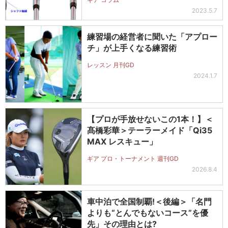
2023.5.7
練習場の経営者に聞いた「アプロー
チ」が上手くなる練習術
レッスン 月刊GD
2024.1.7
【プロが手放せないこの1本！】＜
髙橋彩華＞テーラーメイド「Qi35
MAX レスキュー」
ギア プロ・トーナメント 週刊GD
2026.8.4
車中泊で全国制覇!＜後編＞「名門
よりも“とんでもないコース”を優
先」その理由とは?