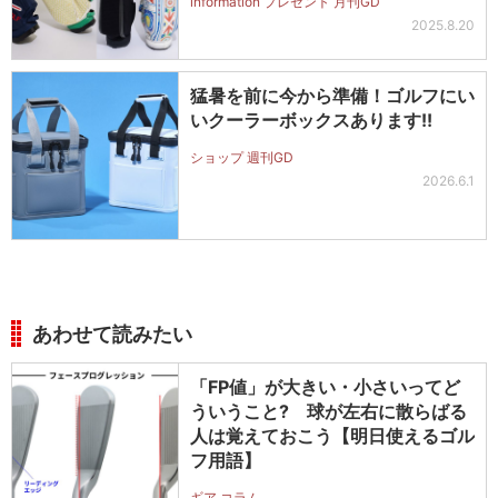
information プレゼント 月刊GD
2025.8.20
猛暑を前に今から準備！ゴルフにい
いクーラーボックスあります!!
ショップ 週刊GD
2026.6.1
あわせて読みたい
「FP値」が大きい・小さいってど
ういうこと? 球が左右に散らばる
人は覚えておこう【明日使えるゴル
フ用語】
ギア コラム