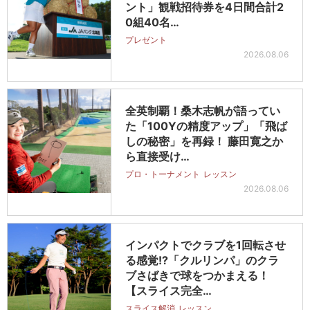
ント」観戦招待券を4日間合計2
0組40名…
プレゼント
2026.08.06
全英制覇！桑木志帆が語ってい
た「100Yの精度アップ」「飛ば
しの秘密」を再録！ 藤田寛之か
ら直接受け…
プロ・トーナメント
レッスン
2026.08.06
インパクトでクラブを1回転させ
る感覚!?「クルリンパ」のクラ
ブさばきで球をつかまえる！
【スライス完全…
スライス解消
レッスン