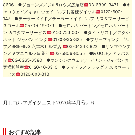
8606 ●ジョーンズ／ジル&ロウズ広尾店
03-6809-3471 ●キ
ャロウェイ／キャロウェイゴルフお客様ダイヤル
0120-300-
147 ●テーラーメイド／テーラーメイドゴルフ カスタマーサービ
スコール
0570-019-079 ●ゼロハリバートン／ゼロハリバート
ン カスタマーサービス
0120‐729‐007 ●タイトリスト／アクシ
ネット ジャパン インク
0120-935-325 ●ブリーフィング ゴル
フ／BRIEFING 六本木ヒルズ店
03-6434-5922 ●サンマウンテ
ン／ヤマニゴルフ事業部
03-5806-8055 ●& GOLF／アンパス
ィ
03‐6365‐6580 ●マンシングウェア／ デサントジャパン お
客様相談室
0120‐46‐0310 ●フィドラ／フラッグ カスタマーサ
ービス
0120‐000‐813
月刊ゴルフダイジェスト2026年4月号より
おすすめ記事