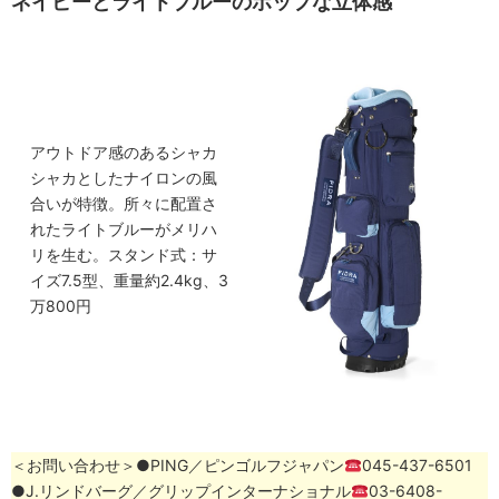
ネイビーとライトブルーのポップな立体感
アウトドア感のあるシャカ
シャカとしたナイロンの風
合いが特徴。所々に配置さ
れたライトブルーがメリハ
リを生む。スタンド式：サ
イズ7.5型、重量約2.4kg、3
万800円
＜お問い合わせ＞●PING／ピンゴルフジャパン
045-437-6501
●J.リンドバーグ／グリップインターナショナル
03-6408-