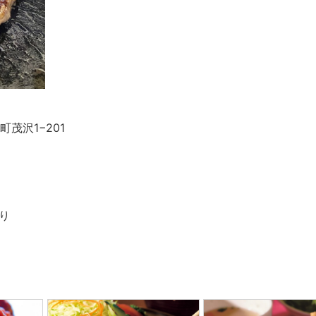
町茂沢1−201
より