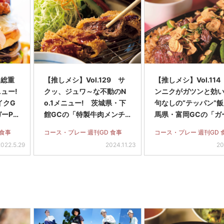
 総重
【推しメシ】Vol.129 サ
【推しメシ】Vol.11
ュー!
クッ、ジュワ～な不動のN
ンニクがガツンと効
イクG
o.1メニュー! 茨城県・下
句なしの“テッパン”飯
ーPa
館GCの「特製牛肉メンチ
馬県・富岡GCの「ガ
カツ定食」
ックライスステーキ
 食事
コース・プレー 週刊GD 食事
コース・プレー 週刊GD 
2022.5.29
2024.11.23
20