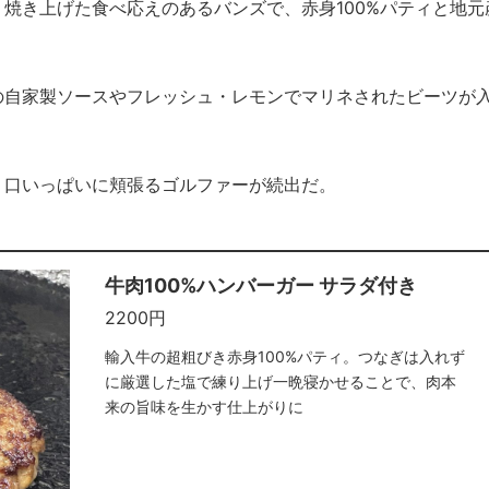
焼き上げた食べ応えのあるバンズで、赤身100%パティと地元
の自家製ソースやフレッシュ・レモンでマリネされたビーツが
、口いっぱいに頬張るゴルファーが続出だ。
牛肉100%ハンバーガー サラダ付き
2200円
輸入牛の超粗びき赤身100%パティ。つなぎは入れず
に厳選した塩で練り上げ一晩寝かせることで、肉本
来の旨味を生かす仕上がりに