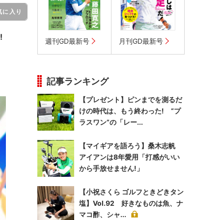
気に入り
!
週刊GD最新号
月刊GD最新号
記事ランキング
【プレゼント】ピンまでを測るだ
けの時代は、もう終わった! “プ
ラスワン”の「レー...
【マイギアを語ろう】桑木志帆
アイアンは8年愛用「打感がいい
から手放せません!」
【小祝さくら ゴルフときどきタン
塩】Vol.92 好きなものは魚、ナ
マコ酢、シャ...