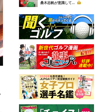
桑木志帆が意識して...
ハ