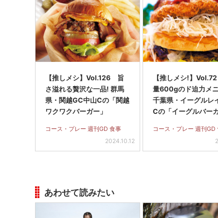
【推しメシ】Vol.126 旨
【推しメシ!】Vol.72
さ溢れる贅沢な一品! 群馬
量600gのド迫力メニ
県・関越GC中山Cの「関越
千葉県・イーグルレ
ワクワクバーガー」
Cの「イーグルバーガ
rt9」
コース・プレー 週刊GD 食事
コース・プレー 週刊GD
2024.10.12
あわせて読みたい