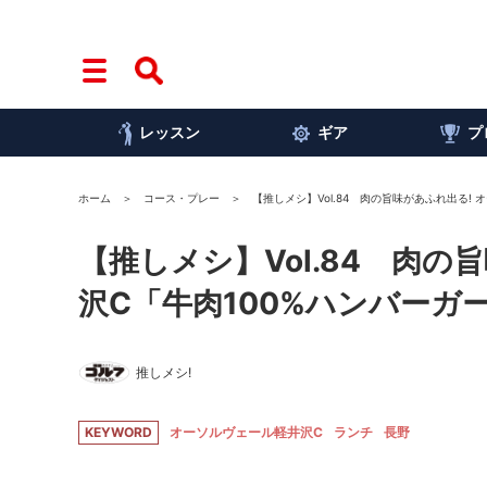
レッスン
ギア
プ
ホーム
コース・プレー
【推しメシ】Vol.84 肉の旨味があふれ出る!
【推しメシ】Vol.84 肉の
沢C「牛肉100%ハンバーガ
推しメシ!
KEYWORD
オーソルヴェール軽井沢C
ランチ
長野