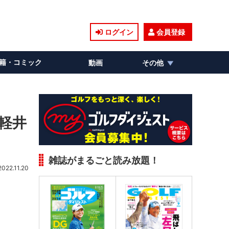
ログイン
会員登録
籍・コミック
動画
その他
ル軽井
雑誌がまるごと読み放題！
2022.11.20