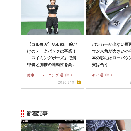
【ゴルヨガ】Vol.93 腕だ
バンカーが出ない原
けのテークバックは卒業！
ウンス角が大きいから
「スイミングポーズ」で肩
本の砂にはローバウ
甲骨と胸椎の連動性を高め
実は合う
よう
健康・トレーニング 週刊GD
ギア 週刊GD
2026.3.19
新着記事