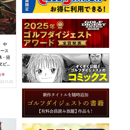
6 や
ソース
県・沼
ヱビ
食事
23.11.25