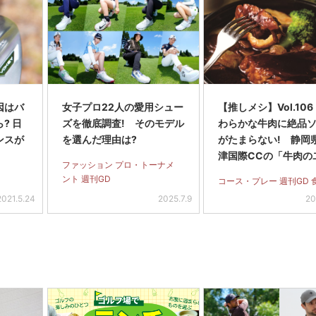
因はバ
女子プロ22人の愛用シュー
【推しメシ】Vol.10
? 日
ズを徹底調査! そのモデル
わらかな牛肉に絶品
ンスが
を選んだ理由は?
がたまらない! 静岡
津国際CCの「牛肉の
ファッション プロ・トーナメ
ス黒ビール煮御膳」
ント 週刊GD
コース・プレー 週刊GD 
2021.5.24
2025.7.9
20