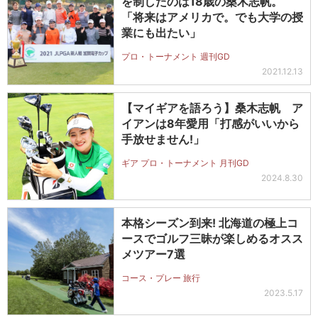
を制したのは18歳の桑木志帆。
「将来はアメリカで。でも大学の授
業にも出たい」
プロ・トーナメント 週刊GD
2021.12.13
【マイギアを語ろう】桑木志帆 ア
イアンは8年愛用「打感がいいから
手放せません!」
ギア プロ・トーナメント 月刊GD
2024.8.30
本格シーズン到来! 北海道の極上コ
ースでゴルフ三昧が楽しめるオスス
メツアー7選
コース・プレー 旅行
2023.5.17