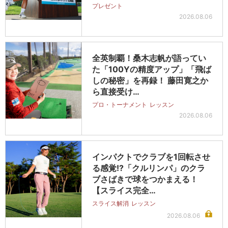
プレゼント
2026.08.06
全英制覇！桑木志帆が語ってい
た「100Yの精度アップ」「飛ば
しの秘密」を再録！ 藤田寛之か
ら直接受け…
プロ・トーナメント
レッスン
2026.08.06
インパクトでクラブを1回転させ
る感覚!?「クルリンパ」のクラ
ブさばきで球をつかまえる！
【スライス完全…
スライス解消
レッスン
2026.08.06