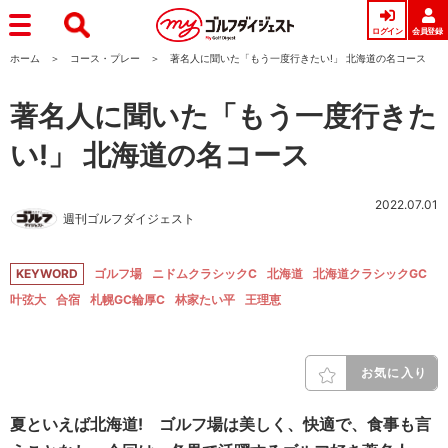
ログイン
会員登録
ホーム
コース・プレー
著名人に聞いた「もう一度行きたい!」 北海道の名コース
著名人に聞いた「もう一度行きた
い!」 北海道の名コース
2022.07.01
週刊ゴルフダイジェスト
KEYWORD
ゴルフ場
ニドムクラシックC
北海道
北海道クラシックGC
叶弦大
合宿
札幌GC輪厚C
林家たい平
王理恵
お気に入り
夏といえば北海道! ゴルフ場は美しく、快適で、食事も言