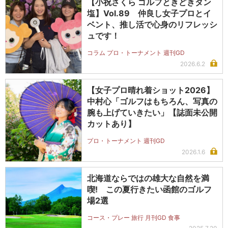
【小祝さくら ゴルフときどきタン
塩】Vol.89 仲良し女子プロとイ
ベント、推し活で心身のリフレッシ
ュです！
コラム プロ・トーナメント 週刊GD
2026.6.2
【女子プロ晴れ着ショット2026】
中村心「ゴルフはもちろん、写真の
腕も上げていきたい」【誌面未公開
カットあり】
プロ・トーナメント 週刊GD
2026.1.6
北海道ならではの雄大な自然を満
喫! この夏行きたい函館のゴルフ
場2選
コース・プレー 旅行 月刊GD 食事