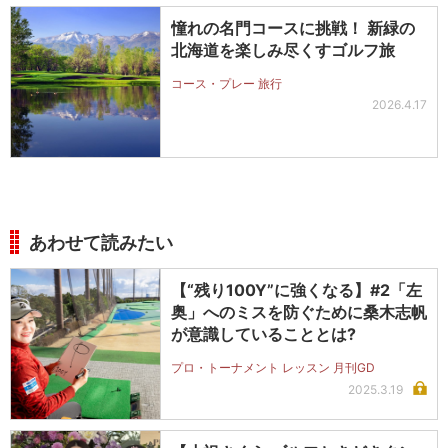
憧れの名門コースに挑戦！ 新緑の
北海道を楽しみ尽くすゴルフ旅
コース・プレー 旅行
2026.4.17
あわせて読みたい
【“残り100Y”に強くなる】#2「左
奥」へのミスを防ぐために桑木志帆
が意識していることとは?
プロ・トーナメント レッスン 月刊GD
2025.3.19