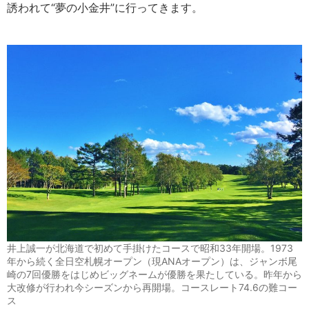
誘われて“夢の小金井”に行ってきます。
井上誠一が北海道で初めて手掛けたコースで昭和33年開場。1973
年から続く全日空札幌オープン（現ANAオープン）は、ジャンボ尾
崎の7回優勝をはじめビッグネームが優勝を果たしている。昨年から
大改修が行われ今シーズンから再開場。コースレート74.6の難コー
ス