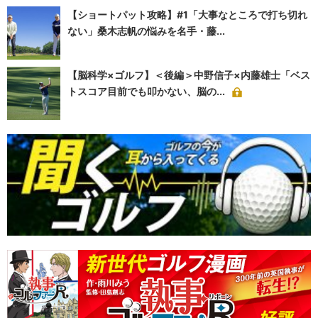
【ショートパット攻略】#1「大事なところで打ち切れ
ない」桑木志帆の悩みを名手・藤...
【脳科学×ゴルフ】＜後編＞中野信子×内藤雄士「ベス
トスコア目前でも叩かない、脳の...