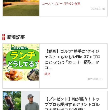
コース・プレー 月刊GD 食事
2024.3.25
新着記事
【動画】ゴルフ“勝手に”ダイジ
ェスト＜もやもやFile.37＞プロ
にとっては「カロリー摂取」!?
ゴ…
動画
2026.08.08
【プレゼント】軸が整う！トッ
ププロも愛用するデサントゴル
フの半袖ポロを1名様に