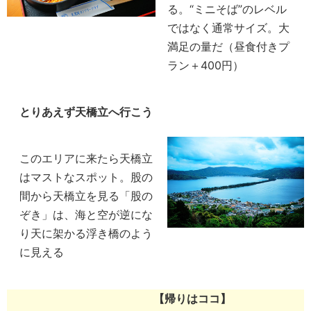
る。“ミニそば”のレベル
ではなく通常サイズ。大
満足の量だ（昼食付きプ
ラン＋400円）
とりあえず天橋立へ行こう
このエリアに来たら天橋立
はマストなスポット。股の
間から天橋立を見る「股の
ぞき」は、海と空が逆にな
り天に架かる浮き橋のよう
に見える
【帰りはココ】