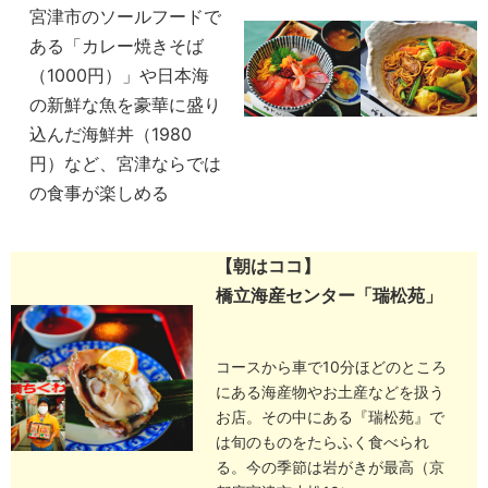
宮津市のソールフードで
ある「カレー焼きそば
（1000円）」や日本海
の新鮮な魚を豪華に盛り
込んだ海鮮丼（1980
円）など、宮津ならでは
の食事が楽しめる
【朝はココ】
橋立海産センター「瑞松苑」
コースから車で10分ほどのところ
にある海産物やお土産などを扱う
お店。その中にある『瑞松苑』で
は旬のものをたらふく食べられ
る。今の季節は岩がきが最高（京