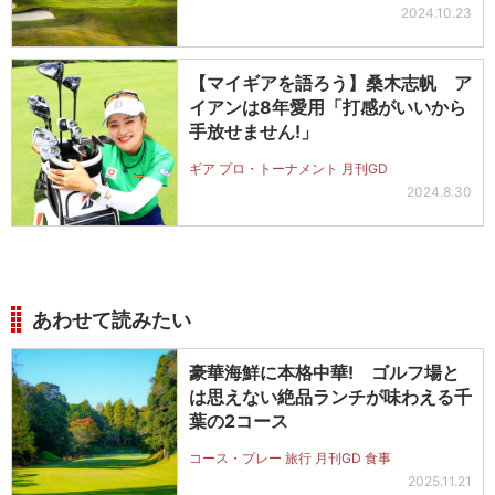
2024.10.23
【マイギアを語ろう】桑木志帆 ア
イアンは8年愛用「打感がいいから
手放せません!」
ギア プロ・トーナメント 月刊GD
2024.8.30
あわせて読みたい
豪華海鮮に本格中華! ゴルフ場と
は思えない絶品ランチが味わえる千
葉の2コース
コース・プレー 旅行 月刊GD 食事
2025.11.21