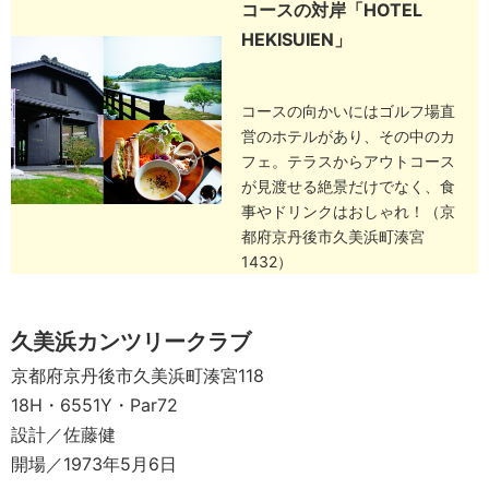
コースの対岸「HOTEL
HEKISUIEN」
コースの向かいにはゴルフ場直
営のホテルがあり、その中のカ
フェ。テラスからアウトコース
が見渡せる絶景だけでなく、食
事やドリンクはおしゃれ！（京
都府京丹後市久美浜町湊宮
1432）
久美浜カンツリークラブ
京都府京丹後市久美浜町湊宮118
18H・6551Y・Par72
設計／佐藤健
開場／1973年5月6日