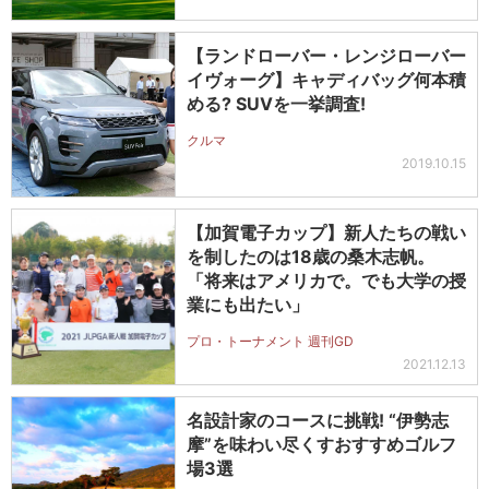
【ランドローバー・レンジローバー
イヴォーグ】キャディバッグ何本積
める? SUVを一挙調査!
クルマ
2019.10.15
【加賀電子カップ】新人たちの戦い
を制したのは18歳の桑木志帆。
「将来はアメリカで。でも大学の授
業にも出たい」
プロ・トーナメント 週刊GD
2021.12.13
名設計家のコースに挑戦! “伊勢志
摩”を味わい尽くすおすすめゴルフ
場3選