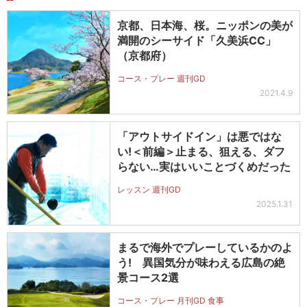
京都、日本海、桜。ニッポンの美が
満開のシーサイド「久美浜CC」
（京都府）
コース・プレー 週刊GD
2021.4.9
「アウトサイドイン」は悪ではな
い!＜前編＞止まる、狙える、ダフ
らない…実はいいことづくめだった
レッスン 週刊GD
2025.1.31
まるで海外でプレーしているかのよ
う! 異国気分が味わえる広島の絶
景コース2選
コース・プレー 月刊GD 食事