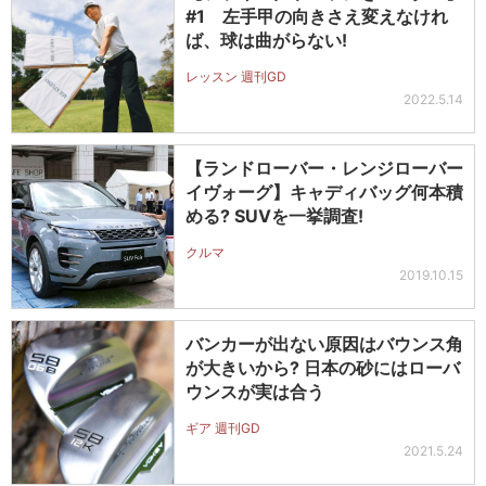
#1 左手甲の向きさえ変えなけれ
ば、球は曲がらない!
レッスン 週刊GD
2022.5.14
【ランドローバー・レンジローバー
イヴォーグ】キャディバッグ何本積
める? SUVを一挙調査!
クルマ
2019.10.15
バンカーが出ない原因はバウンス角
が大きいから? 日本の砂にはローバ
ウンスが実は合う
ギア 週刊GD
2021.5.24