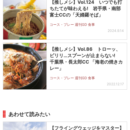
【推しメシ】Vol.124 いつでも打
ちたてが味わえる! 岩手県・南部
富士CCの「天婦羅そば」
コース・プレー 週刊GD 食事
2024.9.14
【推しメシ】Vol.86 トローッ、
ピリリ…スプーンが止まらない!
千葉県・長太郎CC 「海老の焼きカ
レー」
コース・プレー 週刊GD 食事
2022.12.17
あわせて読みたい
【フライングウェッジをマスター】