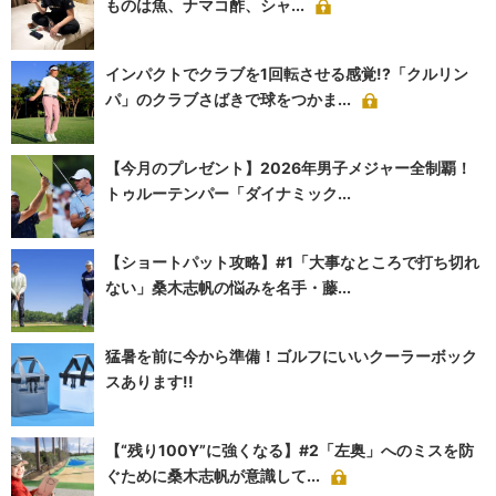
ものは魚、ナマコ酢、シャ...
インパクトでクラブを1回転させる感覚!?「クルリン
パ」のクラブさばきで球をつかま...
【今月のプレゼント】2026年男子メジャー全制覇！
トゥルーテンパー「ダイナミック...
【ショートパット攻略】#1「大事なところで打ち切れ
ない」桑木志帆の悩みを名手・藤...
猛暑を前に今から準備！ゴルフにいいクーラーボック
スあります!!
【“残り100Y”に強くなる】#2「左奥」へのミスを防
ぐために桑木志帆が意識して...