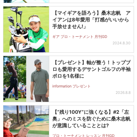
【マイギアを語ろう】桑木志帆 ア
イアンは8年愛用「打感がいいから
手放せません!」
ギア プロ・トーナメント 月刊GD
2024.8.30
【プレゼント】軸が整う！トッププ
ロも愛用するデサントゴルフの半袖
ポロを1名様に
information プレゼント
2026.8.8
【“残り100Y”に強くなる】#2「左
奥」へのミスを防ぐために桑木志帆
が意識していることとは?
プロ・トーナメント レッスン 月刊GD