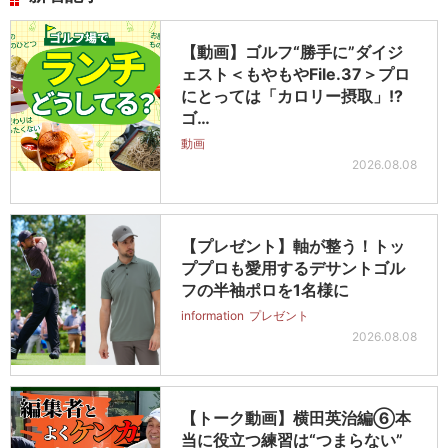
【動画】ゴルフ“勝手に”ダイジ
ェスト＜もやもやFile.37＞プロ
にとっては「カロリー摂取」!?
ゴ…
動画
2026.08.08
【プレゼント】軸が整う！トッ
ププロも愛用するデサントゴル
フの半袖ポロを1名様に
information
プレゼント
2026.08.08
【トーク動画】横田英治編⑥本
当に役立つ練習は“つまらない”