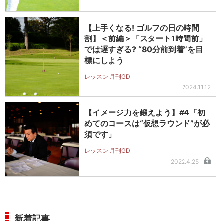
【上手くなる! ゴルフの日の時間
割】＜前編＞「スタート1時間前」
では遅すぎる? “80分前到着”を目
標にしよう
レッスン 月刊GD
2024.11.12
【イメージ力を鍛えよう】#4「初
めてのコースは“仮想ラウンド”が必
須です」
レッスン 月刊GD
2022.4.25
新着記事