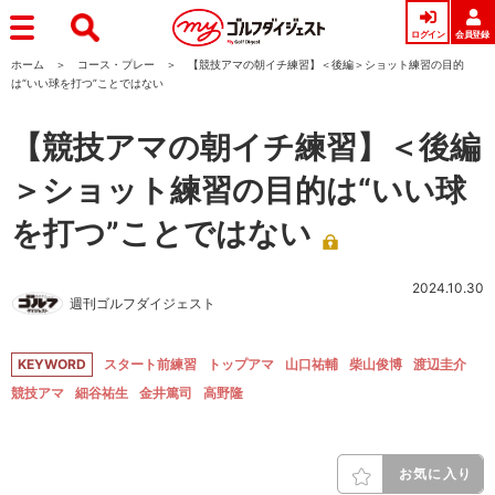
ログイン
会員登録
ホーム
コース・プレー
【競技アマの朝イチ練習】＜後編＞ショット練習の目的
は“いい球を打つ”ことではない
【競技アマの朝イチ練習】＜後編
＞ショット練習の目的は“いい球
を打つ”ことではない
2024.10.30
週刊ゴルフダイジェスト
KEYWORD
スタート前練習
トップアマ
山口祐輔
柴山俊博
渡辺圭介
競技アマ
細谷祐生
金井篤司
高野隆
お気に入り