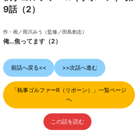
9話（2）
作・画／雨川みう（監修／田島創志）
俺…焦ってます（2）
前話へ戻る<<
>>次話へ進む
「執事ゴルファーR（リボーン）」一覧ページ
へ
この話を読む