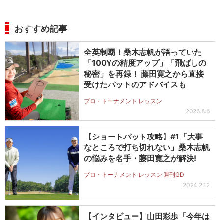
おすすめ記事
全英制覇！桑木志帆が語っていた
「100Yの精度アップ」「飛ばしの
秘密」を再録！ 藤田寛之から直接
受けたパットのアドバイスも
プロ・トーナメント レッスン
2026.8.6
【ショートパット攻略】#1「大事
なところで打ち切れない」桑木志帆
の悩みを名手・藤田寛之が解決!
プロ・トーナメント レッスン 週刊GD
2024.2.12
【インタビュー】山田彩歩「今年は