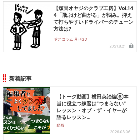
【頑固オヤジのクラブ工房】Vol.14
4「飛ぶけど曲がる」が悩み。抑え
て打ちやすいドライバーのチューン
方法は?
ギア コラム 月刊GD
2021.8.21
新着記事
【トーク動画】横田英治編⑥本
当に役立つ練習は“つまらない”
レッスン・オブ・ザ・イヤーが
語るレッスン…
動画
2026.08.06