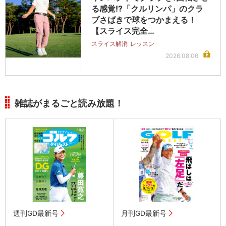
る感覚!?「クルリンパ」のクラ
ブさばきで球をつかまえる！
【スライス完全…
スライス解消
レッスン
2026.08.06
雑誌がまるごと読み放題！
週刊GD最新号
月刊GD最新号