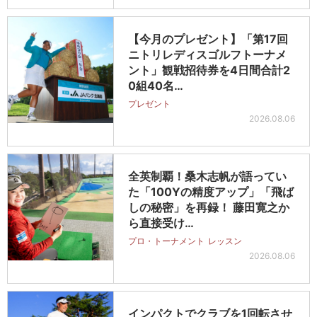
【今月のプレゼント】「第17回
ニトリレディスゴルフトーナメ
ント」観戦招待券を4日間合計2
0組40名…
プレゼント
2026.08.06
全英制覇！桑木志帆が語ってい
た「100Yの精度アップ」「飛ば
しの秘密」を再録！ 藤田寛之か
ら直接受け…
プロ・トーナメント
レッスン
2026.08.06
インパクトでクラブを1回転させ