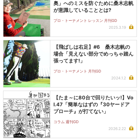
奥」へのミスを防ぐために桑木志帆
が意識していることとは?
プロ・トーナメント レッスン 月刊GD
2025.3.19
【飛ばしは右足】#6 桑木志帆の
場合「見えない部分でめっちゃ踏ん
張ってます!」
プロ・トーナメント 月刊GD
2024.1.2
【たま～に80台で回りたいッ!】Vo
l.47「簡単なはずの『30ヤードア
プローチ』が打てない」
コラム 週刊GD
2026.2.22