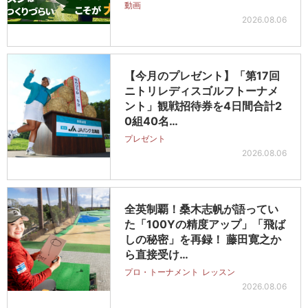
動画
2026.08.06
【今月のプレゼント】「第17回
ニトリレディスゴルフトーナメ
ント」観戦招待券を4日間合計2
0組40名…
プレゼント
2026.08.06
全英制覇！桑木志帆が語ってい
た「100Yの精度アップ」「飛ば
しの秘密」を再録！ 藤田寛之か
ら直接受け…
プロ・トーナメント
レッスン
2026.08.06