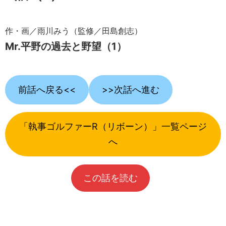
作・画／雨川みう（監修／田島創志）
Mr.平野の過去と野望（1）
前話へ戻る<<
>>次話へ進む
「執事ゴルファーR（リボーン）」一覧ページ
へ
この話を読む