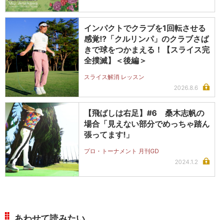
インパクトでクラブを1回転させる
感覚!?「クルリンパ」のクラブさば
きで球をつかまえる！【スライス完
全撲滅】＜後編＞
スライス解消 レッスン
2026.8.6
【飛ばしは右足】#6 桑木志帆の
場合「見えない部分でめっちゃ踏ん
張ってます!」
プロ・トーナメント 月刊GD
2024.1.2
あわせて読みたい