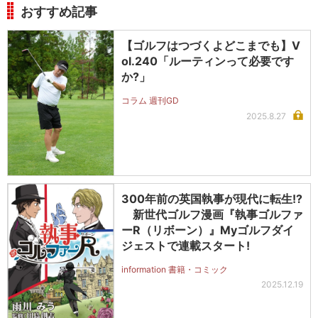
おすすめ記事
【ゴルフはつづくよどこまでも】V
ol.240「ルーティンって必要です
か?」
コラム 週刊GD
2025.8.27
300年前の英国執事が現代に転生!?
新世代ゴルフ漫画『執事ゴルファ
ーR（リボーン）』Myゴルフダイ
ジェストで連載スタート!
information 書籍・コミック
2025.12.19