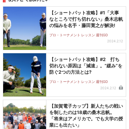
【ショートパット攻略】#1「大事
なところで打ち切れない」桑木志帆
の悩みを名手・藤田寛之が解決!
プロ・トーナメント レッスン 週刊GD
2024.2.12
【ショートパット攻略】#2 打ち
切れない原因は「減速」。“緩み”を
防ぐ2つの方法とは?
プロ・トーナメント レッスン 週刊GD
2024.2.12
【加賀電子カップ】新人たちの戦い
を制したのは18歳の桑木志帆。
「将来はアメリカで。でも大学の授
業にも出たい」