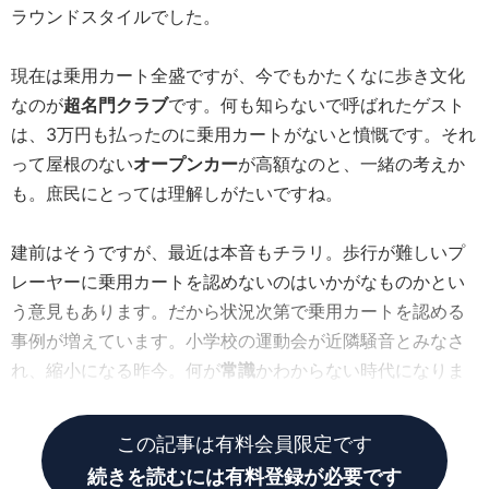
ラウンドスタイルでした。
現在は乗用カート全盛ですが、今でもかたくなに歩き文化
なのが
超名門クラブ
です。何も知らないで呼ばれたゲスト
は、3万円も払ったのに乗用カートがないと憤慨です。それ
って屋根のない
オープンカー
が高額なのと、一緒の考えか
も。庶民にとっては理解しがたいですね。
建前はそうですが、最近は本音もチラリ。歩行が難しいプ
レーヤーに乗用カートを認めないのはいかがなものかとい
う意見もあります。だから状況次第で乗用カートを認める
事例が増えています。小学校の運動会が近隣騒音とみなさ
れ、縮小になる昨今。何が
常識
かわからない時代になりま
した。
この記事は有料会員限定です
続きを読むには有料登録が必要です