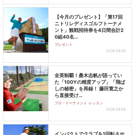
【今月のプレゼント】「第17回
ニトリレディスゴルフトーナメ
ント」観戦招待券を4日間合計2
0組40名…
プレゼント
2026.08.06
全英制覇！桑木志帆が語ってい
た「100Yの精度アップ」「飛ば
しの秘密」を再録！ 藤田寛之か
ら直接受け…
プロ・トーナメント
レッスン
2026.08.06
インパクトでクラブを1回転させ