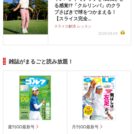
る感覚!?「クルリンパ」のクラ
ブさばきで球をつかまえる！
【スライス完全…
スライス解消
レッスン
2026.08.06
雑誌がまるごと読み放題！
週刊GD最新号
月刊GD最新号