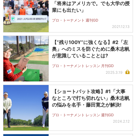
「将来はアメリカで。でも大学の授
業にも出たい」
プロ・トーナメント 週刊GD
2021.12.13
【“残り100Y”に強くなる】#2「左
奥」へのミスを防ぐために桑木志帆
が意識していることとは?
プロ・トーナメント レッスン 月刊GD
2025.3.19
【ショートパット攻略】#1「大事
なところで打ち切れない」桑木志帆
の悩みを名手・藤田寛之が解決!
プロ・トーナメント レッスン 週刊GD
2024.2.12