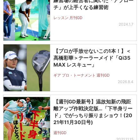
練習場の経営者に聞いた「アプロー
チ」が上手くなる練習術
レッスン 月刊GD
2024.1.7
【プロが手放せないこの1本！】＜
髙橋彩華＞テーラーメイド「Qi35
MAX レスキュー」
ギア プロ・トーナメント 週刊GD
2026.8.4
【週刊GD最新号】温故知新の飛距
離アップ作戦決定版…「下半身リー
ド」でがっちり振りまショウ！(20
21年11月30日号)
週刊GD
2021.11.15