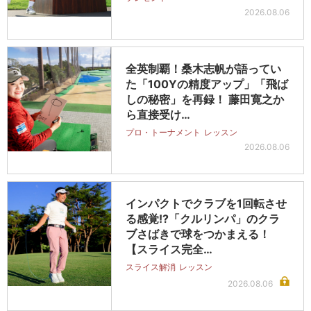
2026.08.06
全英制覇！桑木志帆が語ってい
た「100Yの精度アップ」「飛ば
しの秘密」を再録！ 藤田寛之か
ら直接受け…
プロ・トーナメント
レッスン
2026.08.06
インパクトでクラブを1回転させ
る感覚!?「クルリンパ」のクラ
ブさばきで球をつかまえる！
【スライス完全…
スライス解消
レッスン
2026.08.06