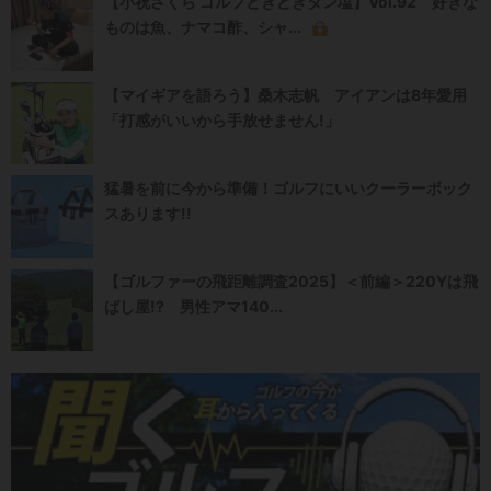
【小祝さくら ゴルフときどきタン塩】Vol.92 好きな
ものは魚、ナマコ酢、シャ...
【マイギアを語ろう】桑木志帆 アイアンは8年愛用
「打感がいいから手放せません!」
猛暑を前に今から準備！ゴルフにいいクーラーボック
スあります!!
【ゴルファーの飛距離調査2025】＜前編＞220Yは飛
ばし屋!? 男性アマ140...