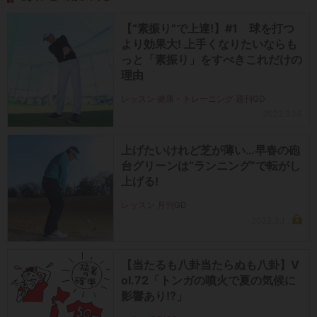
【“素振り”で上達!】#1 球を打つ
より効果大! 上手くなりたいならも
っと「素振り」をすべきこれだけの
理由
レッスン 健康・トレーニング 週刊GD
2022.3.14
上げたいけれど芝が薄い…早春の砲
台グリーンは“ランニング”で転がし
上げる!
レッスン 月刊GD
2022.3.1
【当たるも八卦当たらぬも八卦】V
ol.72「トンガの噴火で夏の気候に
影響あり!?」