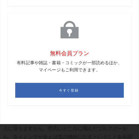
もともと雷は、雲と地上の間で起こる放電現象です。本来
なら雲と地上の間には電気を通しにくい空気があります
が、その空気中に比較的電気を通しやすいゴルフボールが
存在したことによって、ボールが避雷針のような役目を果
たしたと言えます。ただゴルフボールは小さいので、普段
なら積乱雲があっても雷が落ちる可能性はほとんどありま
せん。とはいえ積乱雲内ならば、地上であれ空中であれ雷
は場所を選びません。というより、そもそも雷は高いとこ
ろに落ちますから、空高いところに飛んだゴルフボール
も、タイミングが合えば雷の標的になるということを今回