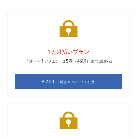
前回のお話はこちら
飛んでいくボールが空中爆発!?
東京オリンピックは暑さと、台風の影響も受けましたが、
ゴルフが行われた霞ヶ関CCも大会期間中、天候の影響を受
けました。雷による中断や暑さでスタートを早めること
も。それでも終わってみれば、天候にはまずまず恵まれた
と言っていいでしょう。
ゴルフ中の天候で一番気になるのは雷ですが、今年の7月に
信じられないようなことが、アメリカのテキサス州で起こ
りました。なんとゴルフ練習中に、空中に飛んでいるゴル