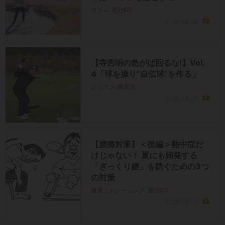
コラム
週刊GD
2026.08.06
【寺西明の急がば回るな!】Vol.
4「球を操り”自信球”を作る」
レッスン
練習法
2026.08.05
【腰痛対策】＜後編＞熱中症だ
けじゃない！ 夏にも頻発する
「ぎっくり腰」を防ぐための3つ
の対策
健康・トレーニング
週刊GD
2026.08.05