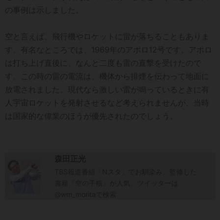
の事例は示しました。
空と言えば、飛行機やロケットに雷が落ちることもありま
す。有名なところでは、1969年のアポロ12号です。アポロ
は打ち上げ直後に、なんと二度も雷の直撃を受けたので
す。この時の雷の電流は、機体から排煙を伝わって地面に
放電されました。現代なら激しい雷が鳴っているときに有
人宇宙ロケットを発射させるなど考えられませんが、当時
は国家的な偉業のほうが優先されたのでしょう。
森田正光
TBS報道番組「Nスタ」でお馴染み。監修した
書籍『空の手帳』が人気。ツイッターは
@wm_moritaで検索