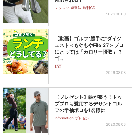
縮められる」
レッスン
練習法
週刊GD
2026.08.09
【動画】ゴルフ“勝手に”ダイジ
ェスト＜もやもやFile.37＞プロ
にとっては「カロリー摂取」!?
ゴ…
動画
2026.08.08
【プレゼント】軸が整う！トッ
ププロも愛用するデサントゴル
フの半袖ポロを1名様に
information
プレゼント
2026.08.08