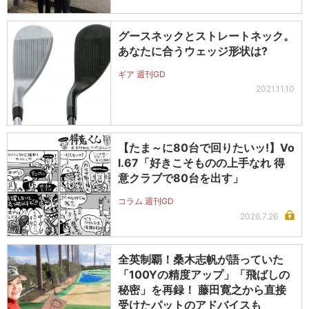
グースネックとストレートネック。
あなたに合うウェッジ形状は?
ギア 週刊GD
2021.11.10
【たま～に80台で回りたいッ!】Vo
l.67「好きこそものの上手なれ 得
意クラブで80台を出す」
コラム 週刊GD
2026.7.26
全英制覇！桑木志帆が語っていた
「100Yの精度アップ」「飛ばしの
秘密」を再録！ 藤田寛之から直接
受けたパットのアドバイスも