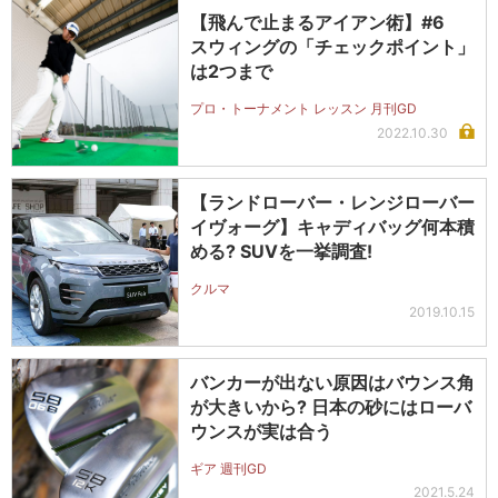
【飛んで止まるアイアン術】#6
スウィングの「チェックポイント」
は2つまで
プロ・トーナメント レッスン 月刊GD
2022.10.30
【ランドローバー・レンジローバー
イヴォーグ】キャディバッグ何本積
める? SUVを一挙調査!
クルマ
2019.10.15
バンカーが出ない原因はバウンス角
が大きいから? 日本の砂にはローバ
ウンスが実は合う
ギア 週刊GD
2021.5.24