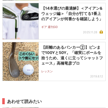
【14本選びの最適解】＜アイアン&
ウェッジ編＞「自分が打てる1番上
のアイアンが何番かを確認しよう」
ギア 週刊GD
2025.11.28
【距離のあるバンカー②】ピンま
で100Yと50Y。「確実にボールを
拾うため、遠くに立ってシャットフ
ェース」高橋竜彦プロ
レッスン
2019.8.12
あわせて読みたい