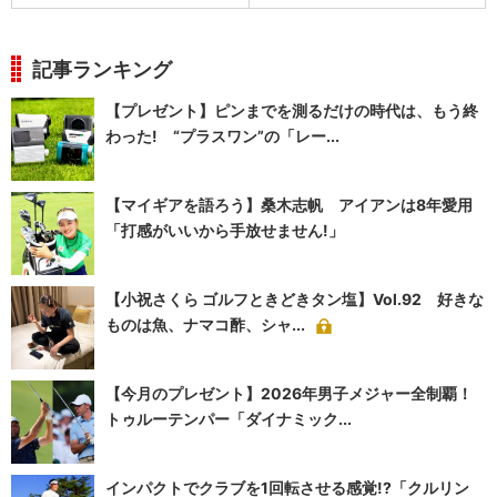
記事ランキング
【プレゼント】ピンまでを測るだけの時代は、もう終
わった! “プラスワン”の「レー...
【マイギアを語ろう】桑木志帆 アイアンは8年愛用
「打感がいいから手放せません!」
【小祝さくら ゴルフときどきタン塩】Vol.92 好きな
ものは魚、ナマコ酢、シャ...
【今月のプレゼント】2026年男子メジャー全制覇！
トゥルーテンパー「ダイナミック...
インパクトでクラブを1回転させる感覚!?「クルリン