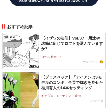
おすすめ記事
【イザワの法則】Vol.37 用途や
球筋に応じてロフトを選んでいます
か?
コラム 月刊GD
2023.11.12
【プロスペック】「アイアンは3モ
デルのコンボ」全英で輝きを見せた
桂川有人の14本セッティング
ギア プロ・トーナメント 週刊GD
2022.7.28