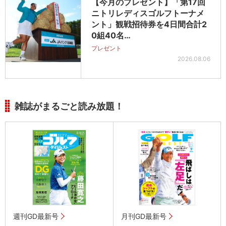
【今月のプレゼント】「第17回
ニトリレディスゴルフトーナメ
ント」観戦招待券を4日間合計2
0組40名…
プレゼント
2026.08.06
雑誌がまるごと読み放題！
週刊GD最新号
月刊GD最新号