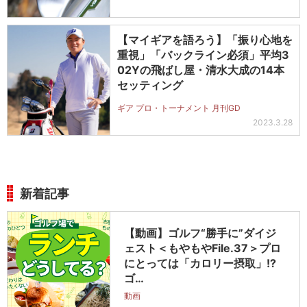
【マイギアを語ろう】「振り心地を
重視」「バックライン必須」平均3
02Yの飛ばし屋・清水大成の14本
セッティング
ギア プロ・トーナメント 月刊GD
2023.3.28
新着記事
【動画】ゴルフ“勝手に”ダイジ
ェスト＜もやもやFile.37＞プロ
にとっては「カロリー摂取」!?
ゴ…
動画