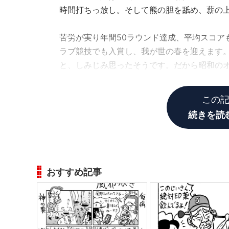
時間打ちっ放し。そして熊の胆を舐め、薪の
苦労が実り年間50ラウンド達成、平均スコアも
ラブ競技でも入賞し、我が世の春を迎えます
と、しみじみ思ったそうです。だから昭和の
が多いですね。では次に令和世代ゴルファー
この
続きを読
おすすめ記事