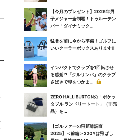
【今月のプレゼント】2026年男
子メジャー全制覇！トゥルーテン
パー「ダイナミック...
猛暑を前に今から準備！ゴルフに
いいクーラーボックスあります!!
インパクトでクラブを1回転させ
る感覚!?「クルリンパ」のクラブ
さばきで球をつかま...
え
ZERO HALLIBURTONの「ポケッ
タブル ランドリートート」（非売
品）を...
多
【ゴルファーの飛距離調査
ン
2025】＜前編＞220Yは飛ばし