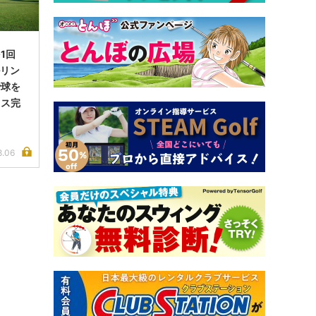
1回
ルリン
で球を
イス完
8.06