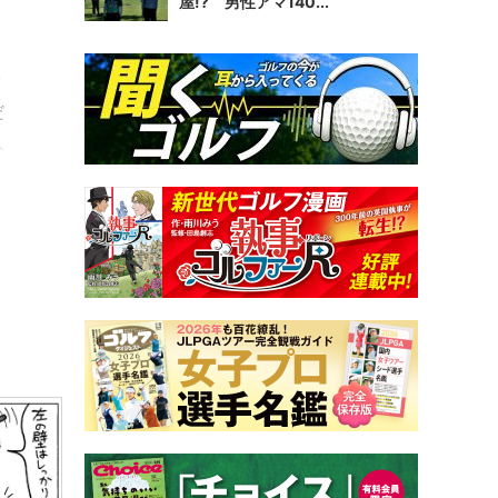
屋!? 男性アマ140...
ク
だ
人