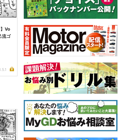
】Vo
自己流ゴ
.5.1