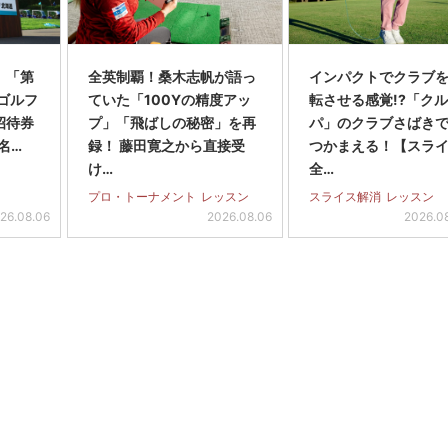
】「第
全英制覇！桑木志帆が語っ
インパクトでクラブを
スゴルフ
ていた「100Yの精度アッ
転させる感覚!?「ク
招待券
プ」「飛ばしの秘密」を再
パ」のクラブさばき
名…
録！ 藤田寛之から直接受
つかまえる！【スラ
け…
全…
プロ・トーナメント
レッスン
スライス解消
レッスン
26.08.06
2026.08.06
2026.0