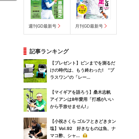
週刊GD最新号
月刊GD最新号
記事ランキング
【プレゼント】ピンまでを測るだ
けの時代は、もう終わった! “プ
ラスワン”の「レー...
【マイギアを語ろう】桑木志帆
アイアンは8年愛用「打感がいい
から手放せません!」
【小祝さくら ゴルフときどきタン
塩】Vol.92 好きなものは魚、ナ
マコ酢、シャ...