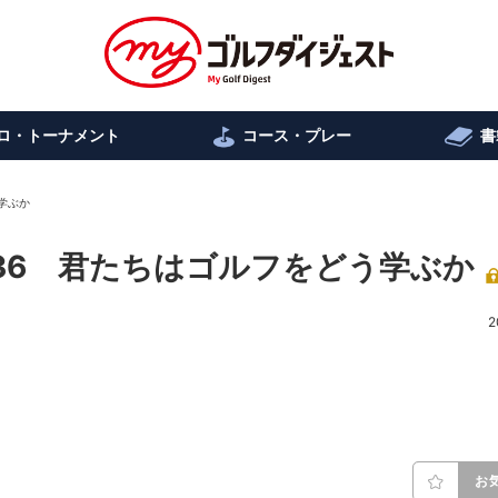
ロ・トーナメント
コース・プレー
書
学ぶか
.36 君たちはゴルフをどう学ぶか
2
お