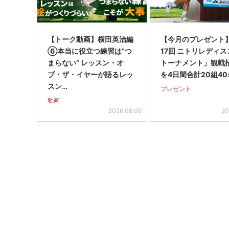
【トーク動画】横田英治編
【今月のプレゼント
⑥本当に役立つ練習は“つ
17回 ニトリレディ
まらない” レッスン・オ
トーナメント」観戦
ブ・ザ・イヤーが語るレッ
を4日間合計20組40
スン…
プレゼント
動画
2026.08.06
20