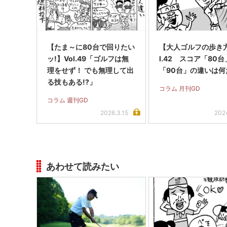
【たま～に80台で回りたい
【大人ゴルフの歩き方
ッ!】Vol.49「ゴルフは無
l.42 スコア「80
理をせず！ でも無理して出
「90台」の違いは何
る技もある!?」
コラム 月刊GD
コラム 週刊GD
2026.3.15
202
あわせて読みたい