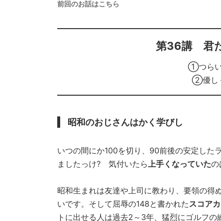
前回のお話はこちら
第36講 君
①つらい
②優し
昭和のおじさんはかく学びし
いつの間にか100を切り、90前後の安定し
ましたっけ? 気付いたら
上手くなっていた
の
昭和生まれは友達や上司に教わり、要領の得
いです。そして屈辱の148と書かれた
スコアカ
トに出せる人は過去2～3年、猛烈にゴルフの