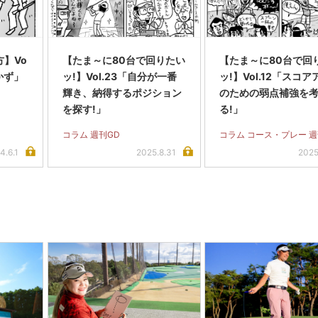
】Vo
【たま～に80台で回りたい
【たま～に80台で回
かず」
ッ!】Vol.23「自分が一番
ッ!】Vol.12「スコ
輝き、納得するポジション
のための弱点補強を
を探す!」
る!」
コラム 週刊GD
コラム コース・プレー 週
4.6.1
2025.8.31
2025