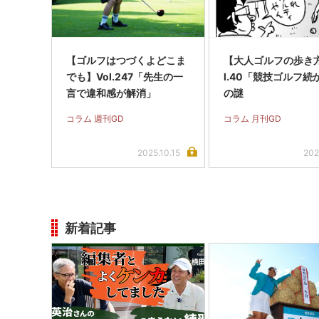
【ゴルフはつづくよどこま
【大人ゴルフの歩き方
でも】Vol.247「先生の一
l.40「競技ゴルフ続
言で違和感が解消」
の謎
コラム 週刊GD
コラム 月刊GD
2025.10.15
202
新着記事