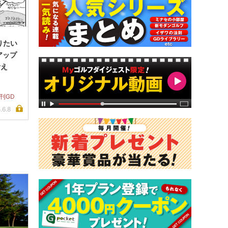
りたい
アアップ
考え
刊GD
.6.8