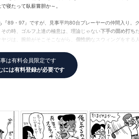
上で寝たって臥薪嘗胆か～。
『89・97』ですが、見事平均80台プレーヤーの仲間入り。
。その時、ゴルフ上達の極意は、理論じゃない
下手の固め打ち
オヤジは、腕前がそこそこながら、
個性的
なスウィングをする
の上達ぶりを覗いてみましょう。
記事は有料会員限定です
むには有料登録が必要です