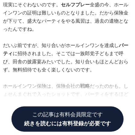
現実にそぐわないのです。
セルフプレー
全盛の今、ホール
インワンの証明は難しいものとなりました。だから保険金
が下りて、盛大なパーティをやる風習は、過去の遺物とな
ったんですね。
だいぶ前ですが、知り合いがホールインワンを達成し
パー
ティ
に招待されました。そこでは一族郎党子どもまで呼
び、田舎の披露宴みたいでした。知り合いもほとんどおら
ず。無料招待でも全く楽しくないのです。
ホールインワン保険は、保険会社の
戦略
だったのかも。し
ょせんまぐれで入ったショットです。パーティをするほど
のことでしょうか。
この記事は有料会員限定です
続きを読むには有料登録が必要です