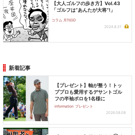
【大人ゴルフの歩き方】Vol.43
「ゴルフは“あんたが大将”!」
コラム 月刊GD
2024.8.31
新着記事
【プレゼント】軸が整う！トッ
ププロも愛用するデサントゴル
フの半袖ポロを1名様に
information
プレゼント
2026.08.08