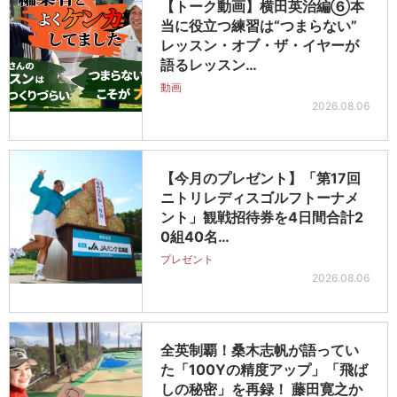
【トーク動画】横田英治編⑥本
当に役立つ練習は“つまらない”
レッスン・オブ・ザ・イヤーが
語るレッスン…
動画
2026.08.06
【今月のプレゼント】「第17回
ニトリレディスゴルフトーナメ
ント」観戦招待券を4日間合計2
0組40名…
プレゼント
2026.08.06
全英制覇！桑木志帆が語ってい
た「100Yの精度アップ」「飛ば
しの秘密」を再録！ 藤田寛之か