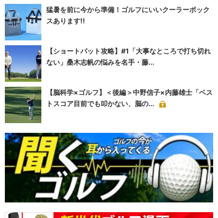
猛暑を前に今から準備！ゴルフにいいクーラーボック
スあります!!
【ショートパット攻略】#1「大事なところで打ち切れ
ない」桑木志帆の悩みを名手・藤...
【脳科学×ゴルフ】＜後編＞中野信子×内藤雄士「ベス
トスコア目前でも叩かない、脳の...