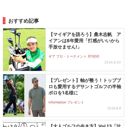
おすすめ記事
【マイギアを語ろう】桑木志帆 ア
イアンは8年愛用「打感がいいから
手放せません!」
ギア プロ・トーナメント 月刊GD
2024.8.30
【プレゼント】軸が整う！トッププ
ロも愛用するデサントゴルフの半袖
ポロを1名様に
information プレゼント
2026.8.8
【大人ゴルフの歩き方】Vol.13「比