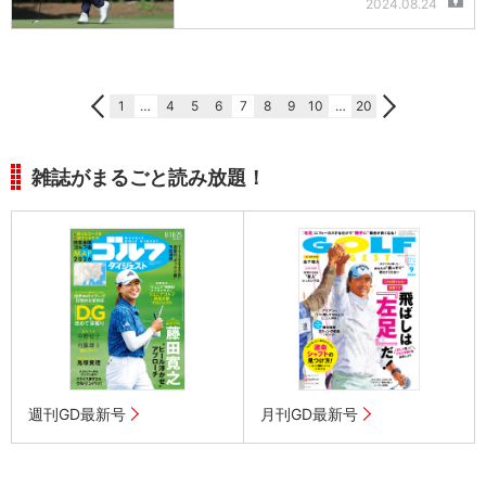
2024.08.24
1
…
4
5
6
7
8
9
10
…
20
雑誌がまるごと読み放題！
週刊GD最新号
月刊GD最新号