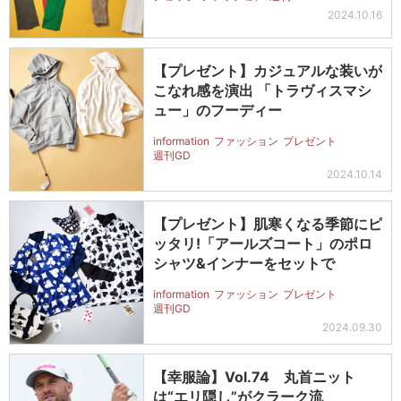
2024.10.16
【プレゼント】カジュアルな装いが
こなれ感を演出 「トラヴィスマシ
ュー」のフーディー
information
ファッション
プレゼント
週刊GD
2024.10.14
【プレゼント】肌寒くなる季節にピ
ッタリ!「アールズコート」のポロ
シャツ&インナーをセットで
information
ファッション
プレゼント
週刊GD
2024.09.30
【幸服論】Vol.74 丸首ニット
は“エリ隠し”がクラーク流