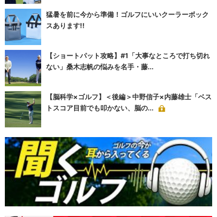
猛暑を前に今から準備！ゴルフにいいクーラーボック
スあります!!
【ショートパット攻略】#1「大事なところで打ち切れ
ない」桑木志帆の悩みを名手・藤...
【脳科学×ゴルフ】＜後編＞中野信子×内藤雄士「ベス
トスコア目前でも叩かない、脳の...