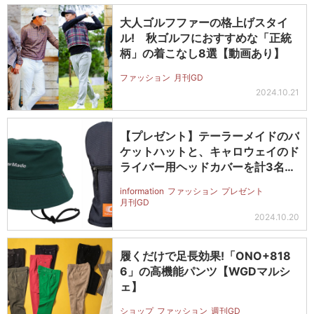
大人ゴルフファーの格上げスタイ
ル! 秋ゴルフにおすすめな「正統
柄」の着こなし8選【動画あり】
ファッション
月刊GD
2024.10.21
【プレゼント】テーラーメイドのバ
ケットハットと、キャロウェイのド
ライバー用ヘッドカバーを計3名様
に!
information
ファッション
プレゼント
月刊GD
2024.10.20
履くだけで足長効果!「ONO+818
6」の高機能パンツ【WGDマルシ
ェ】
ショップ
ファッション
週刊GD