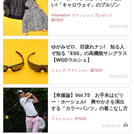
い!「キャロウェイ」のブルゾン
information
ファッション
プレゼント
週刊GD
2024.10.28
ゆがみゼロ、目疲れナシ! 知る人
ぞ知る「ESS」の高機能サングラス
【WGDマルシェ】
ショップ
ファッション
週刊GD
2024.10.23
【幸服論】Vol.75 お手本はビリ
ー・ホーシェル! 爽やかさを演出
する「カラーパンツ」の着こなし方
ファッション
月刊GD
2024.10.22