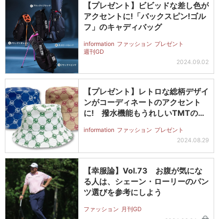
【プレゼント】ビビッドな差し色が
アクセントに!「バックスピン!ゴル
フ」のキャディバッグ
information
ファッション
プレゼント
週刊GD
2024.09.02
【プレゼント】レトロな総柄デザイ
ンがコーディネートのアクセント
に! 撥水機能もうれしいTMTの
「バケ…
information
ファッション
プレゼント
2024.08.29
【幸服論】Vol.73 お腹が気にな
る人は、シェーン・ローリーのパン
ツ選びを参考にしよう
ファッション
月刊GD