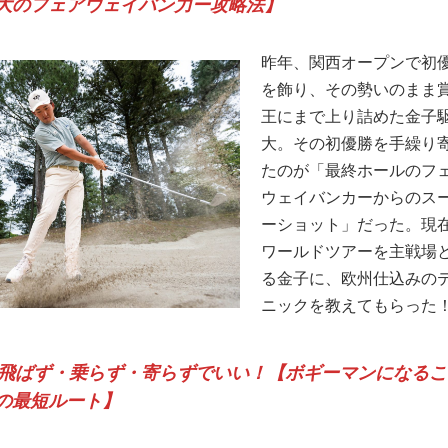
大のフェアウェイバン力ー攻略法】
昨年、関西オープンで初
を飾り、その勢いのまま
王にまで上り詰めた金子
大。その初優勝を手繰り
たのが「最終ホールのフ
ウェイバンカーからのス
ーショット」だった。現在
ワールドツアーを主戦場
る金子に、欧州仕込みの
ニックを教えてもらった
飛ばず・乗らず・寄らずでいい！【ボギーマンになるこ
の最短ルート】