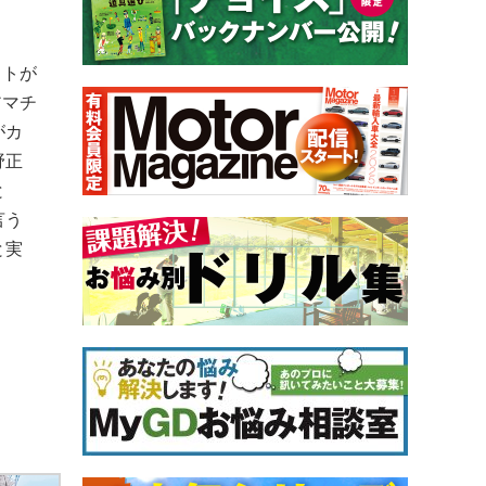
ストが
アマチ
がカ
野正
と
言う
と実
。