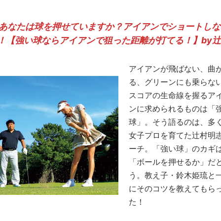
あなたは球を押せていますか？アイアンでショートしな
！【強い球ならアイアンで狙った距離が打てる！】by
アイアンが飛ばない、曲
る、グリーンにも乗らな
スコアの生命線を握るア
ンに求められるものは「
球」。そう語るのは、多
女子プロを育てた辻村明
ーチ。「強い球」のカギ
「ボールを押せるか」だ
う。教え子・鈴木姫琉と
にそのコツを教えてもら
た！