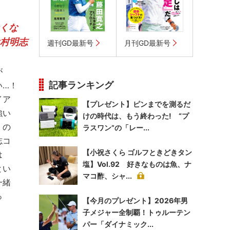
くな
辻村明志
週刊GD最新号
月刊GD最新号
が
記事ランキング
い…！
イア
【プレゼント】ピンまでを測るだ
強い
けの時代は、もう終わった! “プ
くの
ラスワン”の「レー...
志コ
【小祝さくら ゴルフときどきタン
は
塩】Vol.92 好きなものは魚、ナ
とい
マコ酢、シャ...
一緒
っ
【今月のプレゼント】2026年男
子メジャー全制覇！トゥルーテン
パー「ダイナミック...