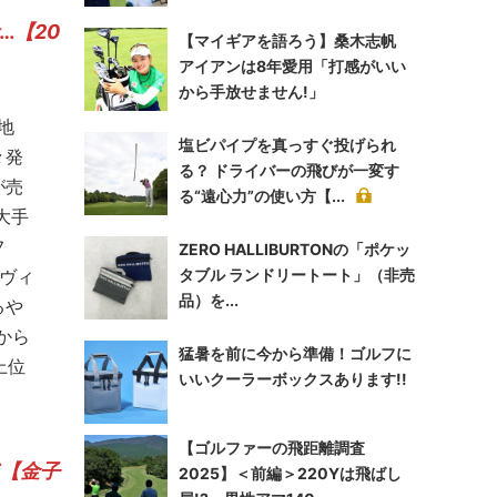
…
【20
【マイギアを語ろう】桑木志帆
アイアンは8年愛用「打感がいい
から手放せません!」
地
塩ビパイプを真っすぐ投げられ
々発
る？ ドライバーの飛びが一変す
が売
る“遠心力”の使い方【...
大手
フ
ZERO HALLIBURTONの「ポケッ
ヴィ
タブル ランドリートート」（非売
品）を...
るや
日から
猛暑を前に今から準備！ゴルフに
上位
いいクーラーボックスあります!!
【ゴルファーの飛距離調査
ド【金子
2025】＜前編＞220Yは飛ばし