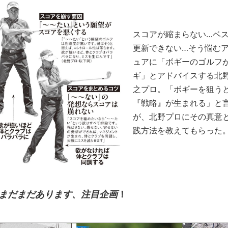
スコアが縮まらない…ベ
更新できない…そう悩む
ュアに「ボギーのゴルフ
ギ」とアドバイスする北
之プロ。「ボギーを狙う
『戦略』が生まれる」と
が、北野プロにその真意
践方法を教えてもらった
まだまだあります、注目企画
！