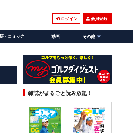
ログイン
会員登録
籍・コミック
動画
その他
雑誌がまるごと読み放題！
。