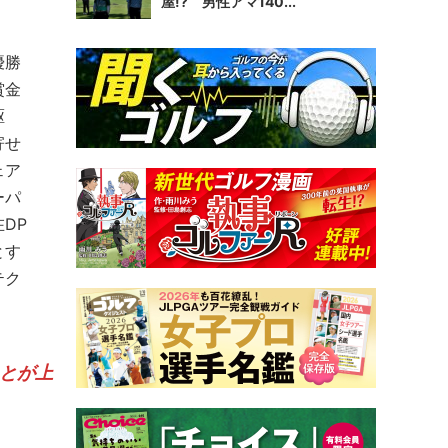
屋!? 男性アマ140...
優勝
賞金
駆
寄せ
ェア
ーパ
DP
とす
テク
！
とが上