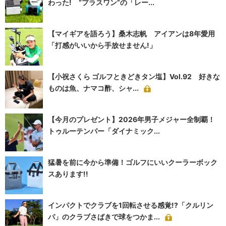
わった! “プラスワン”の「レー...
【マイギアを語ろう】桑木志帆 アイアンは8年愛用
「打感がいいから手放せません!」
【小祝さくら ゴルフときどきタン塩】Vol.92 好きな
ものは魚、ナマコ酢、シャ...
【今月のプレゼント】2026年男子メジャー全制覇！
トゥルーテンパー「ダイナミック...
猛暑を前に今から準備！ゴルフにいいクーラーボック
スあります!!
インパクトでクラブを1回転させる感覚!?「クルリン
パ」のクラブさばきで球をつかま...