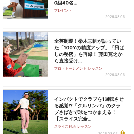
0組40名…
プレゼント
2026.08.06
全英制覇！桑木志帆が語ってい
た「100Yの精度アップ」「飛ば
しの秘密」を再録！ 藤田寛之か
ら直接受け…
プロ・トーナメント
レッスン
2026.08.06
インパクトでクラブを1回転させ
る感覚!?「クルリンパ」のクラ
ブさばきで球をつかまえる！
【スライス完全…
スライス解消
レッスン
2026.08.06