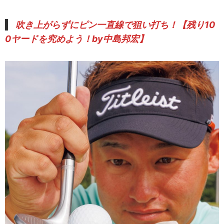
吹き上がらずにピン一直線で狙い打ち！【
残り10
0ヤードを究めよう！by中島邦
宏】