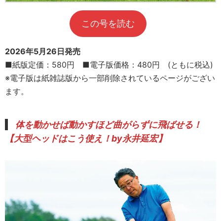
この号を読む
2026年5月26日発売
■紙版定価：580円 ■電子版価格：480円 (ともに税込)
※電子版は紙雑誌版から一部削除されているページがござい
ます。
体を動かせば動かすほど曲がらずに飛ばせる！
【
大型ヘッドはこう使え！by永井延宏
】