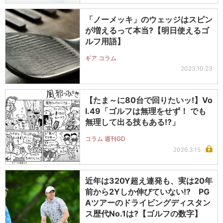
「ノーメッキ」のウェッジはスピン
が増えるって本当?【明日使えるゴ
ルフ用語】
ギア コラム
2023.10.23
【たま～に80台で回りたいッ!】Vo
l.49「ゴルフは無理をせず！ でも
無理して出る技もある!?」
コラム 週刊GD
2026.3.15
近年は320Y超え連発も、実は20年
前から2Yしか伸びていない!? PG
Aツアーのドライビングディスタン
ス歴代No.1は?【ゴルフの数字】