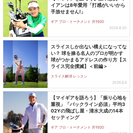
イアンは8年愛用「打感がいいから
手放せません!」
ギア プロ・トーナメント 月刊GD
2024.8.30
スライスしか出ない構えになってな
い？ 球を操る名人のプロが明かす
球がつかまるアドレスの作り方【ス
ライス完全撲滅】＜前編＞
スライス解消 レッスン
2026.8.6
【マイギアを語ろう】「振り心地を
重視」「バックライン必須」平均3
02Yの飛ばし屋・清水大成の14本
セッティング
ギア プロ・トーナメント 月刊GD