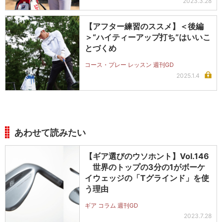
2023.3.28
【アフター練習のススメ】＜後編
＞“ハイティーアップ打ち”はいいこ
とづくめ
コース・プレー レッスン 週刊GD
2025.1.4
あわせて読みたい
【ギア選びのウソホント】Vol.146
世界のトップの3分の1がボーケ
イウェッジの「Tグラインド」を使
う理由
ギア コラム 週刊GD
2023.7.28