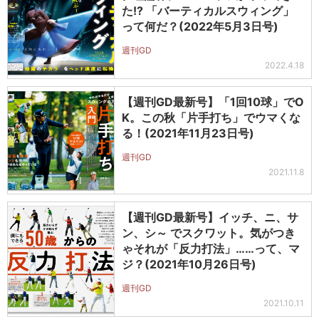
た!? 「バーティカルスウィング」
って何だ？(2022年5月3日号)
週刊GD
2022.4.18
【週刊GD最新号】「1回10球」でO
K。この秋「片手打ち」でウマくな
る！(2021年11月23日号)
週刊GD
2021.11.8
【週刊GD最新号】イッチ、ニ、サ
ン、シ～ でスクワット。気がつき
ゃそれが「反力打法」……って、マ
ジ？(2021年10月26日号)
週刊GD
2021.10.11