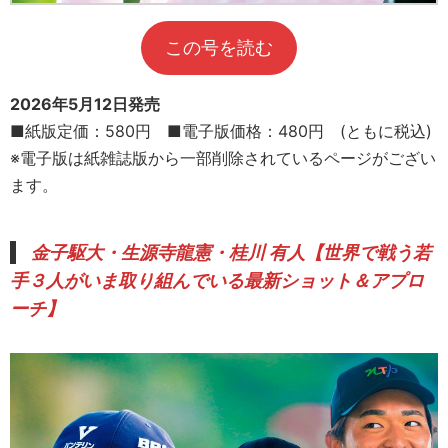
この号を読む
2026年5月12日発売
■紙版定価：580円 ■電子版価格：480円 (ともに税込)
※電子版は紙雑誌版から一部削除されているページがござい
ます。
金子駆大・生源寺龍憲・
桂川 有人
【
世界で戦う若
手３人がいま取り組んでいる最新ショット＆アプロ
ーチ
】