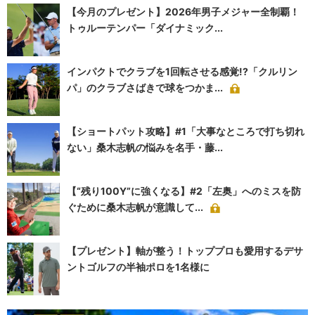
【今月のプレゼント】2026年男子メジャー全制覇！
トゥルーテンパー「ダイナミック...
インパクトでクラブを1回転させる感覚!?「クルリン
パ」のクラブさばきで球をつかま...
【ショートパット攻略】#1「大事なところで打ち切れ
ない」桑木志帆の悩みを名手・藤...
【“残り100Y”に強くなる】#2「左奥」へのミスを防
ぐために桑木志帆が意識して...
【プレゼント】軸が整う！トッププロも愛用するデサ
ントゴルフの半袖ポロを1名様に