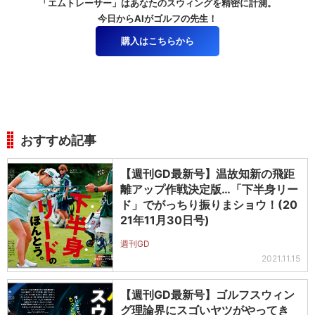
「エムトレーサー」はあなたのスウィングを精密に計測。
今日からAIがゴルフの先生！
購入はこちらから
おすすめ記事
【週刊GD最新号】温故知新の飛距
離アップ作戦決定版…「下半身リー
ド」でがっちり振りまショウ！(20
21年11月30日号)
週刊GD
2021.11.15
【週刊GD最新号】ゴルフスウィン
グ理論界にスゴいヤツがやってき