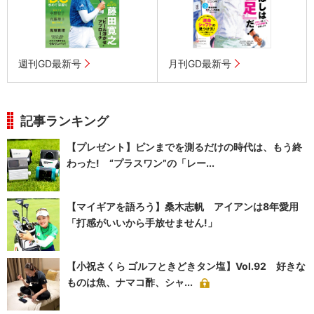
週刊GD最新号
月刊GD最新号
記事ランキング
【プレゼント】ピンまでを測るだけの時代は、もう終
わった! “プラスワン”の「レー...
【マイギアを語ろう】桑木志帆 アイアンは8年愛用
「打感がいいから手放せません!」
【小祝さくら ゴルフときどきタン塩】Vol.92 好きな
ものは魚、ナマコ酢、シャ...