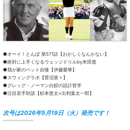
●オーイ！とんぼ 第571話【おかしくなんかない】
●絶対に上手くなるウェッジドリルby米田貴
●我が家のペット自慢【伊藤愛華】
●スウィングラボ【菅沼菜々】
●グレッグ・ノーマン白鮫の設計哲学
●注目若手対談【杉本悠太×出利葉太一郎】
次号は2026年5月19日（火）発売です！