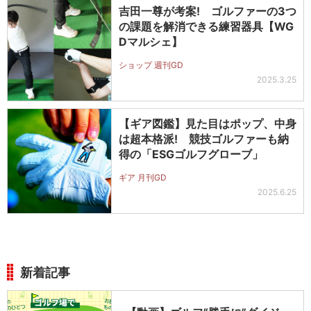
吉田一尊が考案! ゴルファーの3つ
の課題を解消できる練習器具【WG
Dマルシェ】
ショップ 週刊GD
2025.3.25
【ギア図鑑】見た目はポップ、中身
は超本格派! 競技ゴルファーも納
得の「ESGゴルフグローブ」
ギア 月刊GD
2025.6.25
新着記事