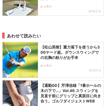
レッスン
2019.5.13
あわせて読みたい
【松山英樹】重力落下を使うから3
00ヤード超。ダウンスウィングで
の右胸の粘りがお手本
レッスン
2019.11.3
【通勤GD】芹澤信雄「1番ホールの
木の下で…」Vol.46 スウィングを
見直す前にグリップと真面目に向き
合う。ゴルフダイジェストWEB