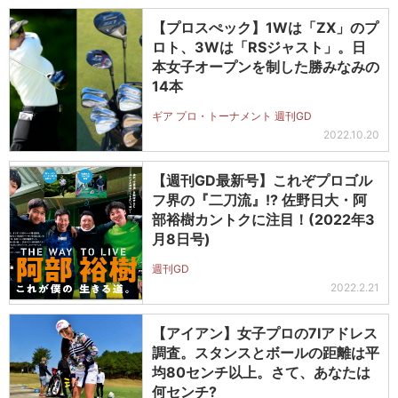
【プロスぺック】1Wは「ZX」のプ
ロト、3Wは「RSジャスト」。日
本女子オープンを制した勝みなみの
14本
ギア プロ・トーナメント 週刊GD
2022.10.20
【週刊GD最新号】これぞプロゴル
フ界の『二刀流』!? 佐野日大・阿
部裕樹カントクに注目！(2022年3
月8日号)
週刊GD
2022.2.21
【アイアン】女子プロの7Iアドレス
調査。スタンスとボールの距離は平
均80センチ以上。さて、あなたは
何センチ?