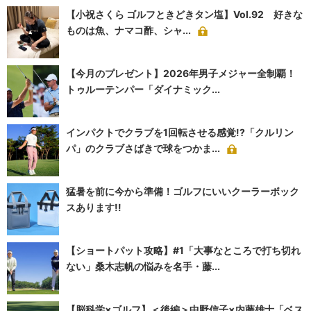
【小祝さくら ゴルフときどきタン塩】Vol.92 好きな
ものは魚、ナマコ酢、シャ...
【今月のプレゼント】2026年男子メジャー全制覇！
トゥルーテンパー「ダイナミック...
インパクトでクラブを1回転させる感覚!?「クルリン
パ」のクラブさばきで球をつかま...
猛暑を前に今から準備！ゴルフにいいクーラーボック
スあります!!
【ショートパット攻略】#1「大事なところで打ち切れ
ない」桑木志帆の悩みを名手・藤...
【脳科学×ゴルフ】＜後編＞中野信子×内藤雄士「ベス