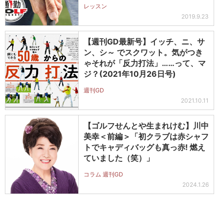
レッスン
2019.9.23
【週刊GD最新号】イッチ、ニ、サ
ン、シ～ でスクワット。気がつき
ゃそれが「反力打法」……って、マ
ジ？(2021年10月26日号)
週刊GD
2021.10.11
【ゴルフせんとや生まれけむ】川中
美幸＜前編＞「初クラブは赤シャフ
トでキャディバッグも真っ赤! 燃え
ていました（笑）」
コラム 週刊GD
2024.1.26