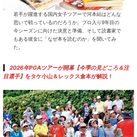
若手が躍進する国内女子ツアーで河本結はどんな
思いで戦っているのだろうか。プロ入り9年目の
今シーズンに向けた決意と準備、そして読書家で
もある彼女に「なぜ本を読むのか」を聞いてみ
た。
2026年PGAツアーが開幕
【今季の見どころ＆注
目選手】
をタケ小山＆レックス倉本が解説！