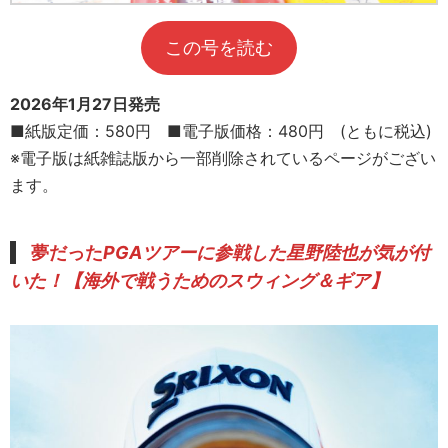
この号を読む
2026年1月27日発売
■紙版定価：580円 ■電子版価格：480円 (ともに税込)
※電子版は紙雑誌版から一部削除されているページがござい
ます。
夢だった
PGAツアーに参戦した
星野陸也が気が付
いた！【海外で戦うためのスウィング＆ギア】