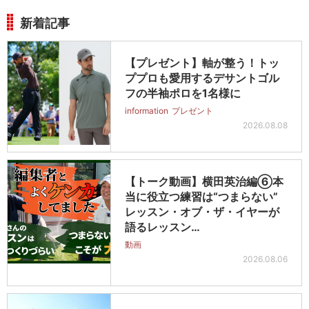
新着記事
【プレゼント】軸が整う！トッ
ププロも愛用するデサントゴル
フの半袖ポロを1名様に
information
プレゼント
2026.08.08
【トーク動画】横田英治編⑥本
当に役立つ練習は“つまらない”
レッスン・オブ・ザ・イヤーが
語るレッスン…
動画
2026.08.06