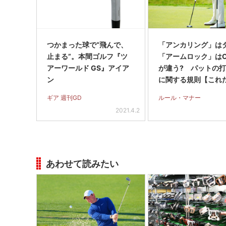
つかまった球で“飛んで、
「アンカリング」は
止まる”。本間ゴルフ『ツ
「アームロック」はO
アーワールド GS』アイア
が違う? パットの
ン
に関する規則【これ
ルフルール】
ギア 週刊GD
ルール・マナー
2021.4.2
あわせて読みたい