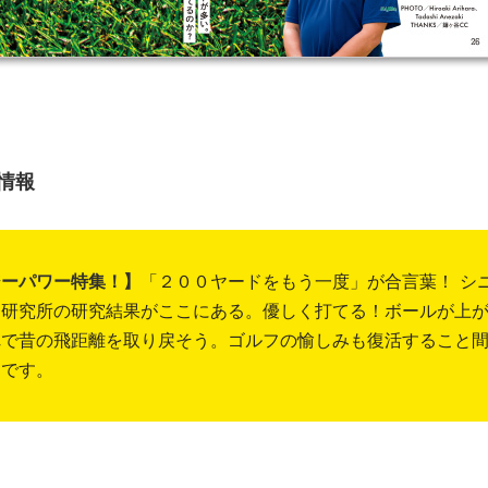
情報
ジーパワー特集！】
「２００ヤードをもう一度」が合言葉！ シ
フ研究所の研究結果がここにある。優しく打てる！ボールが上
れで昔の飛距離を取り戻そう。ゴルフの愉しみも復活すること
しです。