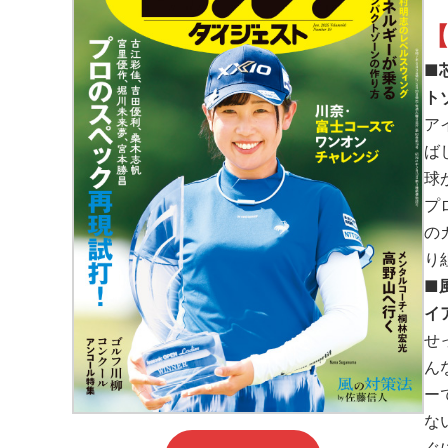
【
■
ト
ア
ば
球
プ
の
り
■
イ
せ
ん
ー
な