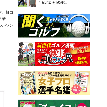
半袖ポロを1名様に
フ川柳コ
大研
ルがワン