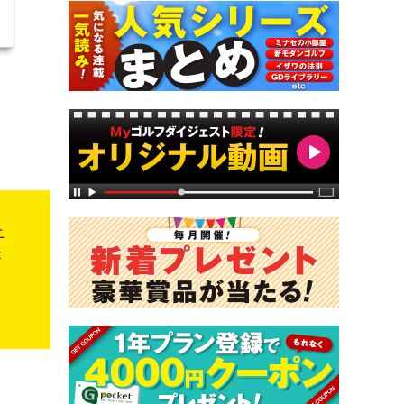
ニ
が
間