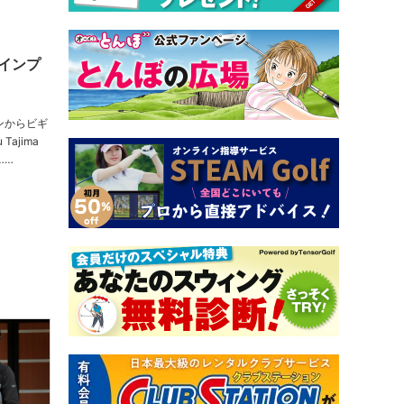
インプ
ンからビギ
……