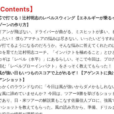
Contents】
芯で打てる！辻村明志のレベルスウィング【エネルギーが乗る
ゾーンの作り方】
イアンが飛ばない、ドライバーが曲がる、ミスヒットが多い、
したい！ 僕らアマチュアの悩みは尽きない。いったいどうすれ
が打てるようになるのだろうか。そんな悩みに答えてくれたの
ロを育てた辻村明志コーチ。「インパクトを極めること」とひ
カギは「レベル（水平）」にあるらしい。そこで今回は、プロ
組む「レベルブローインパクト」をさっそく教えてもらった！
風が強い日もいつものスコアで上がれるぞ！【アゲンストに負
アンショット】
っかくのラウンドなのに「今日は風が強いからダメかもしれな
な風に諦めていませんか？ 今回は、ツアー9勝を挙げるショッ
であり、日・米ツアーの解説業もこなす佐藤信人プロに、強風
いショットを教えてもらった。風の読み方から、準備、ドリル