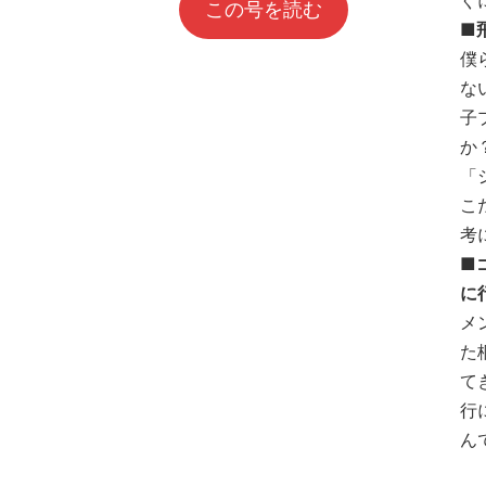
ぐ
この号を読む
■
僕
な
子
か
「
こ
考
■
に
メ
た
て
行
ん