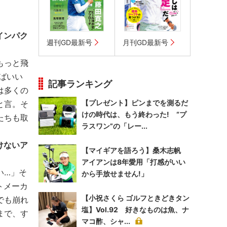
インパク
週刊GD最新号
月刊GD最新号
もっと飛
ばいい
記事ランキング
は多くの
【プレゼント】ピンまでを測るだ
と言。そ
けの時代は、もう終わった! “プ
たちも取
ラスワン”の「レー...
けないア
【マイギアを語ろう】桑木志帆
アイアンは8年愛用「打感がいい
い…」そ
から手放せません!」
トメーカ
【小祝さくら ゴルフときどきタン
でも崩れ
塩】Vol.92 好きなものは魚、ナ
まで、す
マコ酢、シャ...