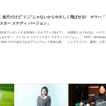
】短尺だけど“ミニ”じゃないからやさしく飛ばせる! ヤマハ「
スター ステディ バージョン」
紹介&プレゼントするGG&G（ゴルフグッズ&ギア）。今回取り上げるのは、ベテラ
「インプレス ドライブスター ステディ バージョン」。 TEXT／Motoharu Tajima
PHOTO／Takanori Miki ウチの会社ではギアマニアとして有名な私。「ミニドライバー、最高!」と浮