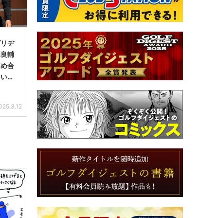
ブリヂ
暮良輔
高め合
しいで
025.3.12