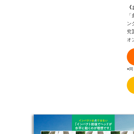
《
「
ン
究
オ
※