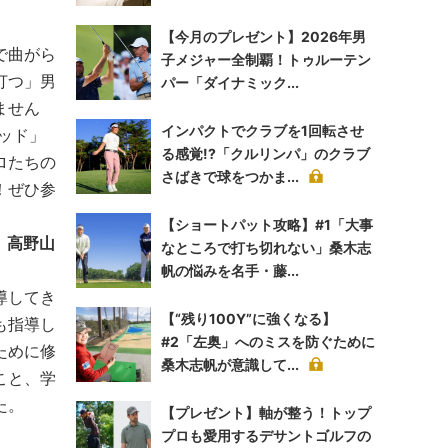
【今月のプレゼント】2026年男
で曲がら
子メジャー全制覇！トゥルーテン
打つ」男
パー「ダイナミック...
ません
インパクトでクラブを1回転させ
ッド」
る感覚!?「クルリンパ」のクラブ
ロたちの
さばきで球をつかま...
！ぜひ参
【ショートパット攻略】#1「大事
、高野山
なところで打ち切れない」桑木志
帆の悩みを名手・藤...
導してき
【“残り100Y”に強くなる】
も指導し
#2「左奥」へのミスを防ぐために
ために修
桑木志帆が意識して...
こと、学
た。
【プレゼント】軸が整う！トップ
プロも愛用するデサントゴルフの