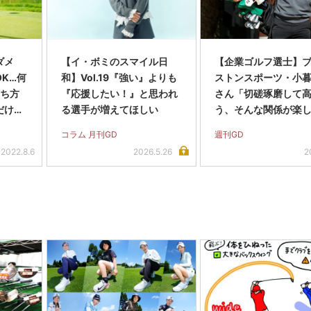
ダメ
【イ・ボミのスマイル日
【企業ゴルフ選士】
K…何
和】Vol.19『強い』よりも
ストンスポーツ・小
打ち方
『応援したい！』と思われ
さん「切磋琢磨して
だけゴ
る選手が増えてほしい
う、そんな関係が楽
す」
コラム 月刊GD
週刊GD
2022.8.6
2026.5.26
2