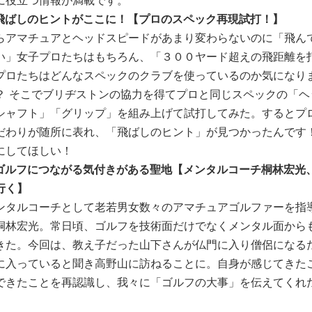
に役立つ情報が満載です。
飛ばしのヒントがここに！【プロのスペック再現試打！】
らアマチュアとヘッドスピードがあまり変わらないのに「飛ん
い」女子プロたちはもちろん、「３００ヤード超えの飛距離を
プロたちはどんなスペックのクラブを使っているのか気になり
？ そこでブリヂストンの協力を得てプロと同じスペックの「ヘ
シャフト」「グリップ」を組み上げて試打してみた。するとプ
だわりが随所に表れ、「飛ばしのヒント」が見つかったんです
にしてほしい！
ゴルフにつながる気付きがある聖地【メンタルコーチ桐林宏光
行く】
ンタルコーチとして老若男女数々のアマチュアゴルファーを指
桐林宏光。常日頃、ゴルフを技術面だけでなくメンタル面から
きた。今回は、教え子だった山下さんが仏門に入り僧侶になる
に入っていると聞き高野山に訪ねることに。自身が感じてきた
できたことを再認識し、我々に「ゴルフの大事」を伝えてくれ