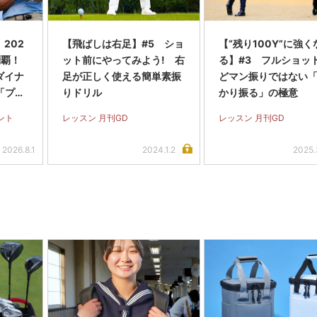
202
【飛ばしは右足】#5 ショ
【“残り100Y”に強く
制覇！
ット前にやってみよう! 右
る】#3 フルショッ
ダイナ
足が正しく使える簡単素振
どマン振りではない
「プロ
りドリル
かり振る」の極意
ンシャ
ゼント
レッスン 月刊GD
レッスン 月刊GD
ICON
選で2
2026.8.1
2024.1.2
2025.