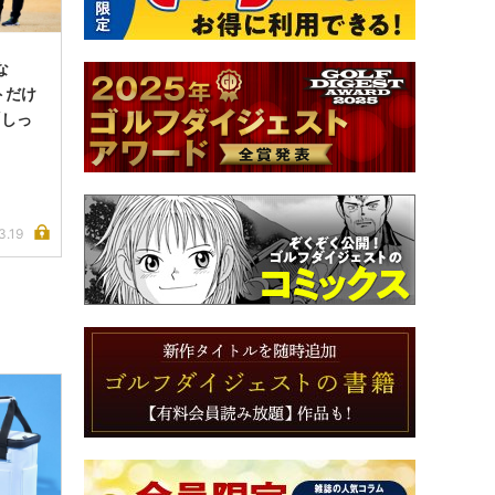
な
トだけ
「しっ
3.19