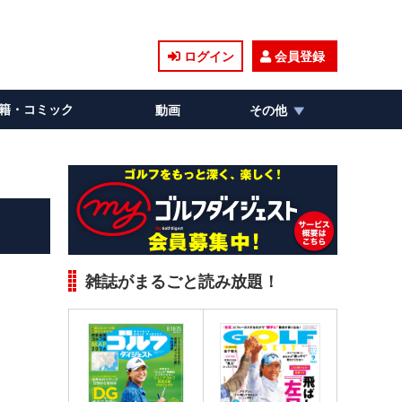
ログイン
会員登録
籍・コミック
動画
その他
雑誌がまるごと読み放題！
。