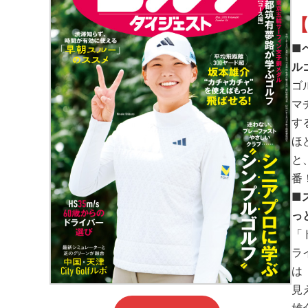
【
■
ル
ゴ
マ
す
ほ
と
番
■
っ
「
ラ
は
見