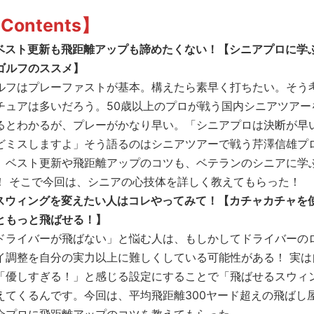
Contents】
ベスト更新も飛距離アップも諦めたくない！【シニアプロに学
ゴルフのススメ】
ルフはプレーファストが基本。構えたら素早く打ちたい。そう
チュアは多いだろう。50歳以上のプロが戦う国内シニアツアー
るとわかるが、プレーがかなり早い。「シニアプロは決断が早
どミスしますよ」そう語るのはシニアツアーで戦う芹澤信雄プ
、ベスト更新や飛距離アップのコツも、ベテランのシニアに学
！ そこで今回は、シニアの心技体を詳しく教えてもらった！
スウィングを変えたい人はコレやってみて！【カチャカチャを
ともっと飛ばせる！】
ドライバーが飛ばない」と悩む人は、もしかしてドライバーの
イ調整を自分の実力以上に難しくしている可能性がある！ 実は
「優しすぎる！」と感じる設定にすることで「飛ばせるスウィ
えてくるんです。今回は、平均飛距離300ヤード超えの飛ばし