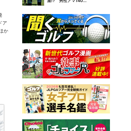
屋!? 男性アマ140...
発
ドア
」ほか