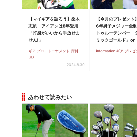
【マイギアを語ろう】桑木
【今月のプレゼント】
志帆 アイアンは8年愛用
6年男子メジャー全
「打感がいいから手放せま
トゥルーテンパー「
せん!」
ミックゴールド」or
ジェクトX」アイア
ギア プロ・トーナメント 月刊
information ギア プレ
フト（#5～#PW）＋
GD
グリップセットを抽
2024.8.30
名に！
あわせて読みたい