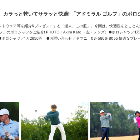
】カラっと乾いてサラッと快適! 「アドミラル ゴルフ」のポロ
ットウェア等を紹介&プレゼントする「週末、この服」。今回は、快適性をとことん
HOTO／Akira Kato （左・メンズ）●ポロシャツ／1万2650円
ャツ／1万2650円 ●お問い合わせ／ヤマニ 03-5806-8055 快適なプレーをモット
……