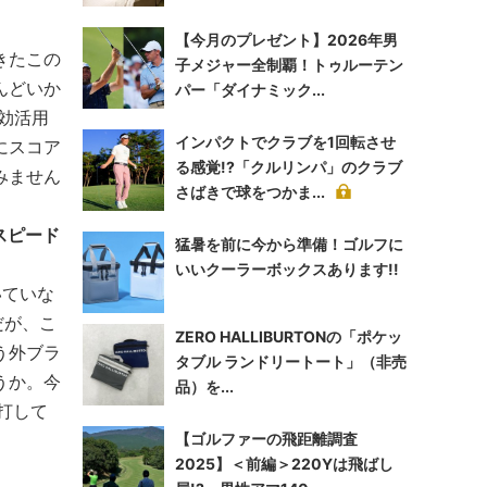
【今月のプレゼント】2026年男
きたこの
子メジャー全制覇！トゥルーテン
んどいか
パー「ダイナミック...
効活用
インパクトでクラブを1回転させ
にスコア
る感覚!?「クルリンパ」のクラブ
みません
さばきで球をつかま...
スピード
猛暑を前に今から準備！ゴルフに
いいクーラーボックスあります!!
いていな
だが、こ
ZERO HALLIBURTONの「ポケッ
う外ブラ
タブル ランドリートート」（非売
うか。今
品）を...
打して
【ゴルファーの飛距離調査
2025】＜前編＞220Yは飛ばし