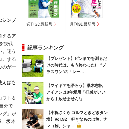
ぶシンプ
週刊GD最新号
月刊GD最新号
考えるア
を観戦
記事ランキング
い。迷う
【プレゼント】ピンまでを測るだ
ロ。する
けの時代は、もう終わった! “プ
ぶのが一
ラスワン”の「レー...
使えばも
【マイギアを語ろう】桑木志帆
アイアンは8年愛用「打感がいい
ロフト＆
から手放せません!」
自分で
【小祝さくら ゴルフときどきタン
ング」が
塩】Vol.92 好きなものは魚、ナ
屋、坂本
マコ酢、シャ...