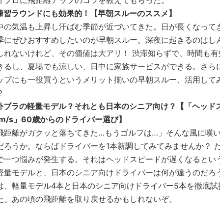
介プロに飛距離アップのコツを教えてもらった。
練習ラウンドにも効果的！【早朝スルーのススメ】
中の気温も上昇し汗ばむ季節が近づいてきた。日が長くなって
季にぜひおすすめしたいのが早朝スルー。深夜に起きるのはし
しれないけれど、その価値は大アリ！ 渋滞知らずで、時間も有
きるし、夏場でも涼しい、日中に家族サービスができる。さら
ップにも一役買うというメリット揃いの早朝スルー、活用して
？
外ブラの軽量モデル？それとも日本のシニア向け？【「ヘッド
5m/s」60歳からのドライバー選び】
飛距離がガクッと落ちてきた…もうゴルフは…」そんな風に嘆
だろうか。ならばドライバーを1本新調してみてみませんか？ 
で一つ悩みが発生する。それはヘッドスピードが遅くなるとい
軽量モデルと、日本のシニア向けドライバーは何が違うのだろ
は、軽量モデル4本と日本のシニア向けドライバー5本を徹底試
た。あの頃の飛距離を取り戻せるかもしれないぞ。