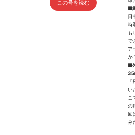
雄
この号を読む
■
日
時
も
で
ア
か
■
3
「
い
こ
の
回
み