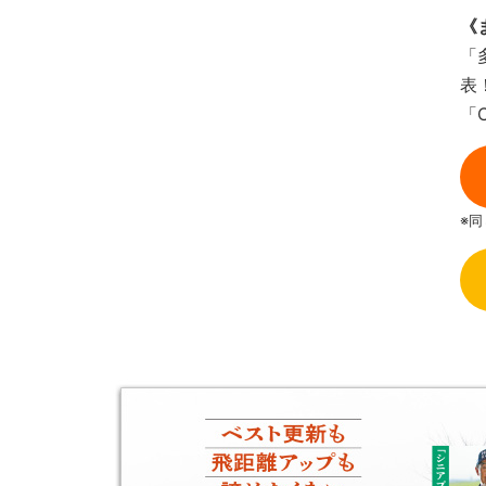
《
「
表
「
※