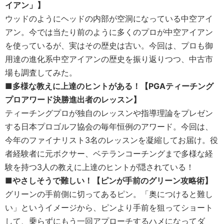
イアン」】
ウッドのようにヘッドの内部が空洞になっている中空アイ
アン。今では当たり前のように多くのプロが中空アイアン
を使っているが、実はその歴史は古い。今回は、プロも御
用達の進化系中空アイアンの歴史を振り返りつつ、中古市
場も調査してみた。
■多様な教えに上達のヒントがある！【PGAティーチング
プロアワード決勝進出者のレッスン】
ティーチングプロが独自のレッスンや指導理論をプレゼン
する日本プロゴルフ協会の毎年恒例のアワード。今回は、
今年のファイナリスト3名のレッスンを凝縮してお届け。役
者経験者に元ボクサー、ベテランコーチングまで多様な経
験を持つ3人の教えに上達のヒントが隠されている！
■やさしそうで難しい！【ピンが手前のグリーン攻略術】
グリーンの手前側に切ってあるピン。「奥につけると難し
い」というイメージから、ピンより手前を狙ってショート
して、乗らずにもう一回アプローチするハメになってダ