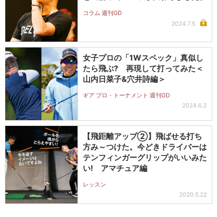
コラム 週刊GD
2024.7.5
女子プロの「1Wスペック」真似し
たら飛ぶ? 再現して打ってみた＜
山内日菜子&穴井詩編＞
ギア プロ・トーナメント 週刊GD
2024.6.3
【飛距離アップ②】飛ばせる打ち
方み～つけた。今どきドライバーは
テンフィンガーグリップがいいみた
い! アマチュア編
レッスン
2020.5.22