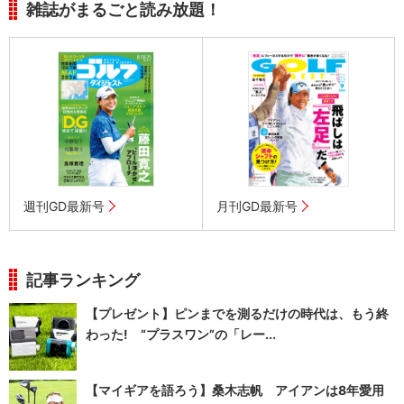
雑誌がまるごと読み放題！
週刊GD最新号
月刊GD最新号
記事ランキング
【プレゼント】ピンまでを測るだけの時代は、もう終
わった! “プラスワン”の「レー...
【マイギアを語ろう】桑木志帆 アイアンは8年愛用