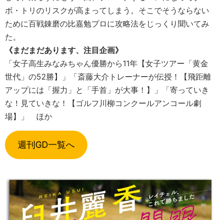
ボ・トリのリスクが高まってしまう。そこでそうならない
ために百戦錬磨の比嘉勉プロに攻略法をじっくり聞いてみ
た。
《まだまだあります、注目企画》
「女子高生みなみちゃん優勝から11年【女子ツアー「黄金
世代」の52勝】」「斎藤大介トレーナーが伝授！【飛距離
アップには「握力」と「手首」が大事！】」「寄っていき
な！見ていきな！【ゴルフ川柳コンクールアンコール劇
場】」 ほか
週刊GD一覧へ