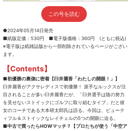
この号を読む
●2024年05月14日発売
■紙版定価：530円 ■電子版価格：360円 (ともに税込)
※電子版は紙雑誌版から一部削除されているページがござい
ます。
【Contents】
■初優勝の裏側に密着【臼井麗香「わたしの開眼！」】
臼井麗香がアクサレディスで初優勝！ 派手なルックスが注
目されることが多い臼井麗香だが、「臼井選手は陰の努力
を見せないストイックにゴルフに取り組むタイプ」だと彼
女のコーチである大本研太郎氏は語る。今回は、ビューテ
ィフル＆ストイックなレイチェルの5つの開眼に迫る。
■中古で買ったらHOWマッチ？【プロたちが使う「中空ア