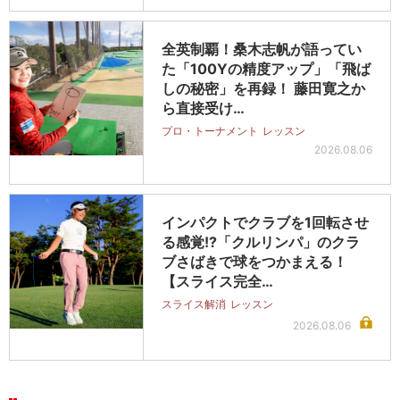
全英制覇！桑木志帆が語ってい
た「100Yの精度アップ」「飛ば
しの秘密」を再録！ 藤田寛之か
ら直接受け…
プロ・トーナメント
レッスン
2026.08.06
インパクトでクラブを1回転させ
る感覚!?「クルリンパ」のクラ
ブさばきで球をつかまえる！
【スライス完全…
スライス解消
レッスン
2026.08.06