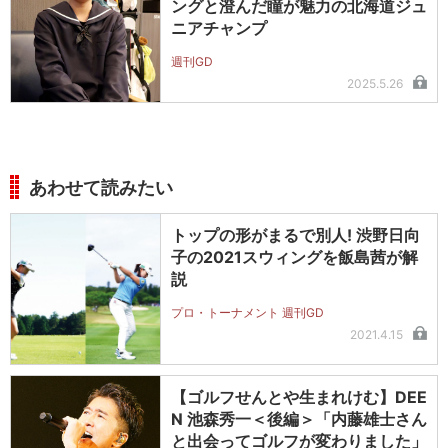
ングと澄んだ瞳が魅力の北海道ジュ
ニアチャンプ
週刊GD
2025.5.26
あわせて読みたい
トップの形がまるで別人! 渋野日向
子の2021スウィングを飯島茜が解
説
プロ・トーナメント 週刊GD
2021.4.15
【ゴルフせんとや生まれけむ】DEE
N 池森秀一＜後編＞「内藤雄士さん
と出会ってゴルフが変わりました」