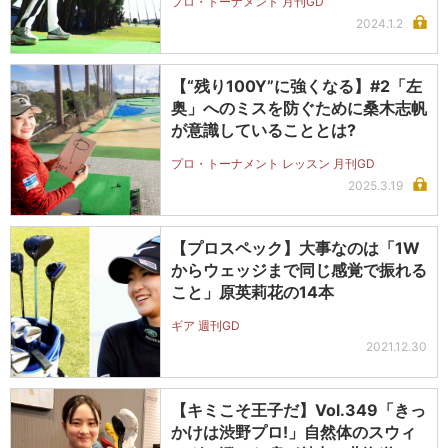
プロ・トーナメント 月刊GD
2024.1.2
【“残り100Y”に強くなる】#2「左
奥」へのミスを防ぐために桑木志帆
が意識していることとは?
プロ・トーナメント レッスン 月刊GD
2025.3.19
【プロスペック】大事なのは「1W
からウェッジまで同じ感覚で振れる
こと」原英莉花の14本
ギア 週刊GD
2021.12.30
【キミこそ王子だ】Vol.349「きっ
かけは渋野プロ!」自然体のスウィ