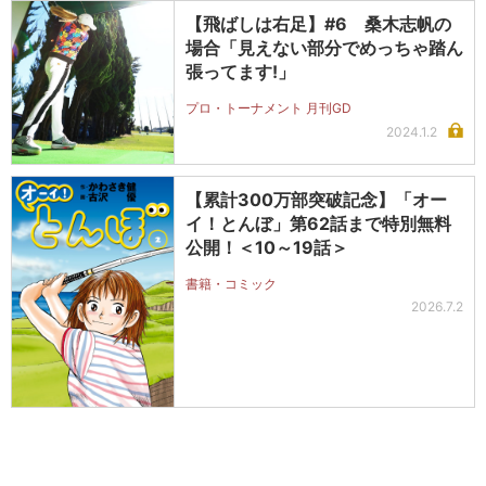
【飛ばしは右足】#6 桑木志帆の
場合「見えない部分でめっちゃ踏ん
張ってます!」
プロ・トーナメント 月刊GD
2024.1.2
【累計300万部突破記念】「オー
イ！とんぼ」第62話まで特別無料
公開！＜10～19話＞
書籍・コミック
2026.7.2