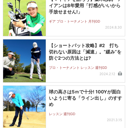
イアンは8年愛用「打感がいいから
手放せません!」
ギア プロ・トーナメント 月刊GD
2024.8.30
【ショートパット攻略】#2 打ち
切れない原因は「減速」。“緩み”を
防ぐ2つの方法とは?
プロ・トーナメント レッスン 週刊GD
2024.2.12
球の高さは5ｍで十分! 100Yが面白
いように寄る「ライン出し」のすす
め
レッスン 週刊GD
2021.3.15