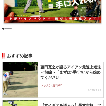
おすすめ記事
藤田寛之が語るアイアン最速上達法
＜前編＞「まずは“手打ち”から始め
てください」
レッスン 週刊GD
2026.2.28
【マイギアを語ろう】桑木志帆 ア