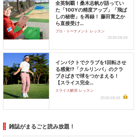
全英制覇！桑木志帆が語ってい
た「100Yの精度アップ」「飛ば
しの秘密」を再録！ 藤田寛之か
ら直接受け…
プロ・トーナメント
レッスン
2026.08.06
インパクトでクラブを1回転させ
る感覚!?「クルリンパ」のクラ
ブさばきで球をつかまえる！
【スライス完全…
スライス解消
レッスン
2026.08.06
雑誌がまるごと読み放題！