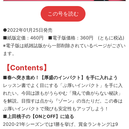
この号を読む
●2022年01月25日発売
■紙版定価：460円 ■電子版価格：360円 (ともに税込)
※電子版は紙雑誌版から一部削除されているページがござい
ます。
【Contents】
■春へ突き進め！【厚盛のインパクト】を手に入れよう
レッスン書でよく目にする「ぶ厚いインパクト」を手に入
れたい。今回は誰もがうらやむ「飛んで曲がらない秘訣」
を解説。目指すは点から『ゾーン』の当たりだ。この春は
ぶ厚いインパクトで飛びも安定性もアップしよう！
■上田桃子の【ONとOFF】に迫る
2020-21年シーズンでは1勝を挙げ、賞金ランキングは9