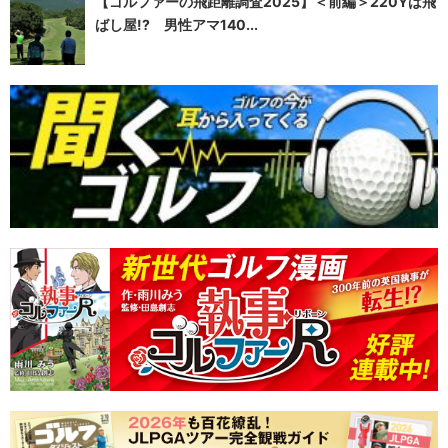
【ゴルファーの飛距離調査2025】＜前編＞220Yは飛
ばし屋!? 男性アマ140...