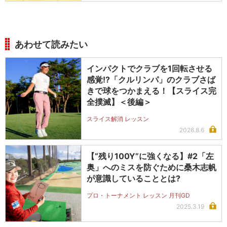
あわせて読みたい
インパクトでクラブを1回転させる
感覚!?「クルリンパ」のクラブさば
きで球をつかまえる！【スライス完
全撲滅】＜後編＞
スライス解消 レッスン
2026.8.6
【“残り100Y”に強くなる】#2「左
奥」へのミスを防ぐために桑木志帆
が意識していることとは?
プロ・トーナメント レッスン 月刊GD
2025.3.19