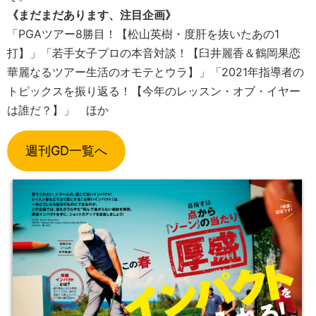
《まだまだあります、注目企画》
「PGAツアー8勝目！【松山英樹・度肝を抜いたあの1
打】」「若手女子プロの本音対談！【臼井麗香＆鶴岡果恋
華麗なるツアー生活のオモテとウラ】」「2021年指導者の
トピックスを振り返る！【今年のレッスン・オブ・イヤー
は誰だ？】」 ほか
週刊GD一覧へ