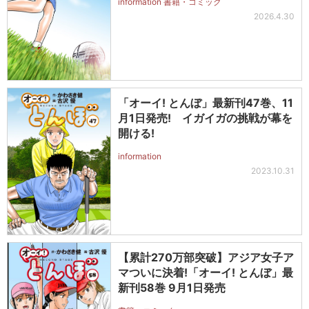
information 書籍・コミック
2026.4.30
「オーイ! とんぼ」最新刊47巻、11
月1日発売! イガイガの挑戦が幕を
開ける!
information
2023.10.31
【累計270万部突破】アジア女子ア
マついに決着!「オーイ! とんぼ」最
新刊58巻 9月1日発売