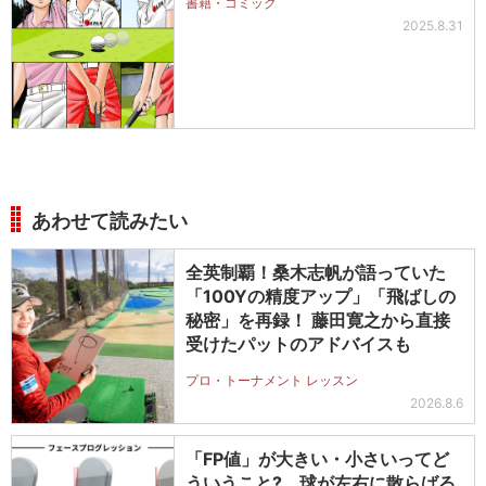
書籍・コミック
2025.8.31
あわせて読みたい
全英制覇！桑木志帆が語っていた
「100Yの精度アップ」「飛ばしの
秘密」を再録！ 藤田寛之から直接
受けたパットのアドバイスも
プロ・トーナメント レッスン
2026.8.6
「FP値」が大きい・小さいってど
ういうこと? 球が左右に散らばる