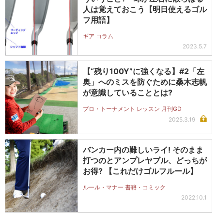
人は覚えておこう【明日使えるゴル
フ用語】
ギア コラム
2023.5.7
【“残り100Y”に強くなる】#2「左
奥」へのミスを防ぐために桑木志帆
が意識していることとは?
プロ・トーナメント レッスン 月刊GD
2025.3.19
バンカー内の難しいライ! そのまま
打つのとアンプレヤブル、どっちが
お得? 【これだけゴルフルール】
ルール・マナー 書籍・コミック
2022.10.1