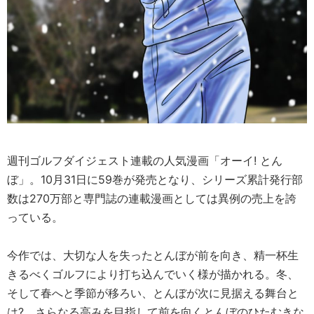
週刊ゴルフダイジェスト連載の人気漫画「オーイ! とん
ぼ」。10月31日に59巻が発売となり、シリーズ累計発行部
数は270万部と専門誌の連載漫画としては異例の売上を誇
っている。
今作では、大切な人を失ったとんぼが前を向き、精一杯生
きるべくゴルフにより打ち込んでいく様が描かれる。冬、
そして春へと季節が移ろい、とんぼが次に見据える舞台と
は? さらなる高みを目指して前を向くとんぼのひたむきな