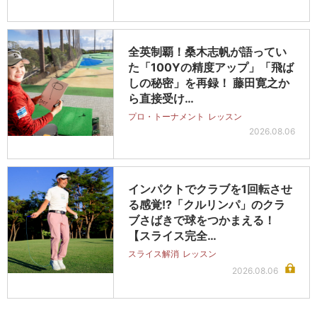
全英制覇！桑木志帆が語ってい
た「100Yの精度アップ」「飛ば
しの秘密」を再録！ 藤田寛之か
ら直接受け…
プロ・トーナメント
レッスン
2026.08.06
インパクトでクラブを1回転させ
る感覚!?「クルリンパ」のクラ
ブさばきで球をつかまえる！
【スライス完全…
スライス解消
レッスン
2026.08.06