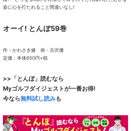
姿に心を打たれること間違いなし!
オーイ! とんぼ59巻
作・かわさき健 画・古沢優
定価：本体650円+税
>>「とんぼ」読むなら
Myゴルフダイジェストが一番お得!
今なら
無料試し読み
も