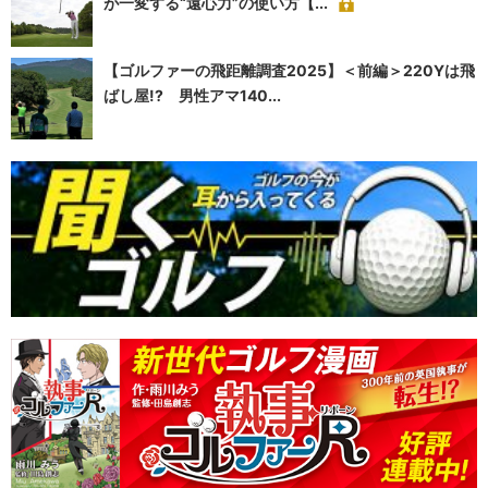
が一変する“遠心力”の使い方【...
【ゴルファーの飛距離調査2025】＜前編＞220Yは飛
ばし屋!? 男性アマ140...