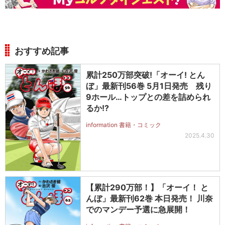
おすすめ記事
累計250万部突破!「オーイ! とん
ぼ」最新刊56巻 5月1日発売 残り
9ホール…トップとの差を詰められ
るか!?
information 書籍・コミック
2025.4.30
【累計290万部！】「オーイ！ と
んぼ」最新刊62巻 本日発売！ 川奈
でのマンデー予選に急展開！