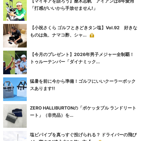
【マイギアを語ろう】桑木志帆 アイアンは8年愛用
「打感がいいから手放せません!」
【小祝さくら ゴルフときどきタン塩】Vol.92 好きな
ものは魚、ナマコ酢、シャ...
【今月のプレゼント】2026年男子メジャー全制覇！
トゥルーテンパー「ダイナミック...
猛暑を前に今から準備！ゴルフにいいクーラーボック
スあります!!
ZERO HALLIBURTONの「ポケッタブル ランドリート
ート」（非売品）を...
塩ビパイプを真っすぐ投げられる？ ドライバーの飛び