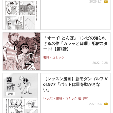
2026.8.7
「オーイ! とんぼ」コンビの知られ
ざる名作「カラッと日曜」配信スタ
ート!【第1話】
書籍・コミック
2022.12.28
【レッスン漫画】新モダンゴルフ V
ol.977「パットは目を動かさな
い」
レッスン 書籍・コミック 週刊GD
2023.5.6