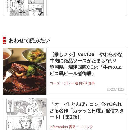
あわせて読みたい
【推しメシ】Vol.106 やわらかな
牛肉に絶品ソースがたまらない!
静岡県・沼津国際CCの「牛肉のヱ
ビス黒ビール煮御膳」
コース・プレー 週刊GD 食事
2023.11.25
「オーイ! とんぼ」コンビの知られ
ざる名作「カラッと日曜」配信スタ
ート!【第2話】
information 書籍・コミック