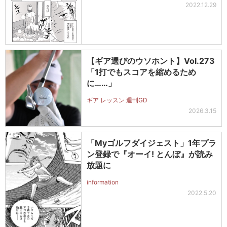
2022.12.29
【ギア選びのウソホント】Vol.273
「1打でもスコアを縮めるため
に……」
ギア レッスン 週刊GD
2026.3.15
「Myゴルフダイジェスト」1年プラ
ン登録で『オーイ! とんぼ』が読み
放題に
information
2022.5.20