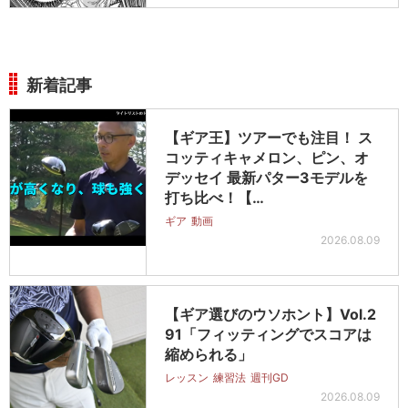
新着記事
【ギア王】ツアーでも注目！ ス
コッティキャメロン、ピン、オ
デッセイ 最新パター3モデルを
打ち比べ！【…
ギア
動画
2026.08.09
【ギア選びのウソホント】Vol.2
91「フィッティングでスコアは
縮められる」
レッスン
練習法
週刊GD
2026.08.09