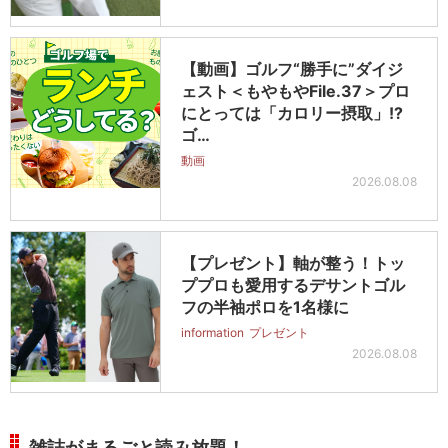
【動画】ゴルフ“勝手に”ダイジ
ェスト＜もやもやFile.37＞プロ
にとっては「カロリー摂取」!?
ゴ…
動画
2026.08.08
【プレゼント】軸が整う！トッ
ププロも愛用するデサントゴル
フの半袖ポロを1名様に
information
プレゼント
2026.08.08
雑誌がまるごと読み放題！