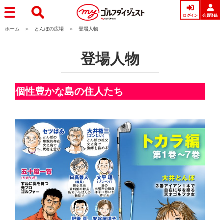
ログイン
会員登録
ホーム
とんぼの広場
登場人物
登場人物
個性豊かな島の住人たち