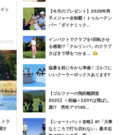
 イッ
【今月のプレゼント】2026年男
子メジャー全制覇！トゥルーテン
パー「ダイナミック...
インパクトでクラブを1回転させ
24.07.10
る感覚!?「クルリンパ」のクラブ
さばきで球をつかま...
猛暑を前に今から準備！ゴルフに
いいクーラーボックスあります!!
【ゴルファーの飛距離調査
2025】＜前編＞220Yは飛ばし
屋!? 男性アマ140...
＜トラ
【ショートパット攻略】#1「大事
縮さ
なところで打ち切れない」桑木志