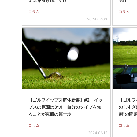
ミスを引き起こす!?
る!?
コラム
コラム
2024.07.03
【ゴルフイップス解体新書】#2 イッ
【ゴルフ
プスの原因は3つ! 自分のタイプを知
のしすぎ
ることが克服の第一歩
術”の問
コラム
コラム
2024.06.12