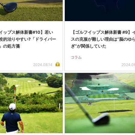
イップス解体新書#10】若い
【ゴルフイップス解体新書 #9】
較的治りやすい?「ドライバー
スの克服が難しい理由は“脳のゆ
」の処方箋
ぎ”が関係していた
コラム
2024.08.14
2024.0