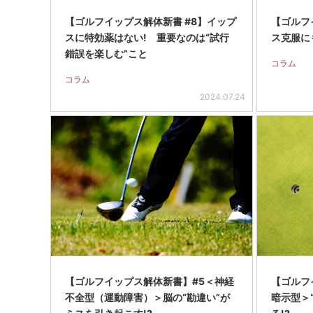
【ゴルフイップス解体新書 #8】イップ
【ゴルフ
スに特効薬はない! 重要なのは“試行
ス克服に
錯誤を楽しむ”こと
コラム
コラム
2024.07.24
【ゴルフイップス解体新書】#5＜神経
【ゴルフ
不全型（運動障害）＞脳の“勘違い”が
暗示型＞