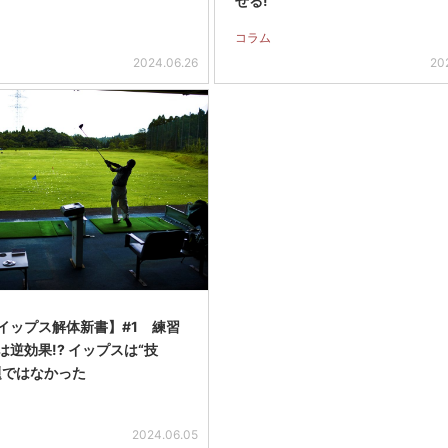
せる!
コラム
2024.06.26
20
イップス解体新書】#1 練習
は逆効果!? イップスは“技
題ではなかった
2024.06.05