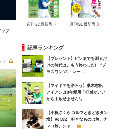
週刊GD最新号
月刊GD最新号
イップ
ら
記事ランキング
【プレゼント】ピンまでを測るだ
8.07
けの時代は、もう終わった! “プ
ラスワン”の「レー...
【マイギアを語ろう】桑木志帆
アイアンは8年愛用「打感がいい
から手放せません!」
【小祝さくら ゴルフときどきタン
塩】Vol.92 好きなものは魚、ナ
マコ酢、シャ...