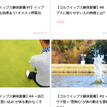
イップス解体新書 #7】イップ
【ゴルフイップス解体新書】#6
も効果あり! オススメ呼吸法
プスに陥りやすい人の特徴とは?
コラム
2024.07.17
20
イップス解体新書】#4 ＜自己
【ゴルフイップス解体新書】#3 
“思い込み”が体を動かなくす
ウマ型＞“恐怖心”が体の動きを委