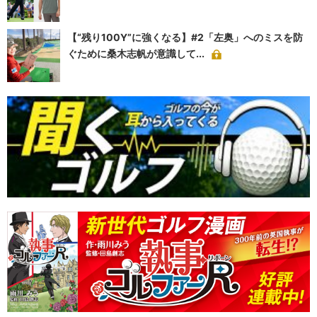
【“残り100Y”に強くなる】#2「左奥」へのミスを防
ぐために桑木志帆が意識して...