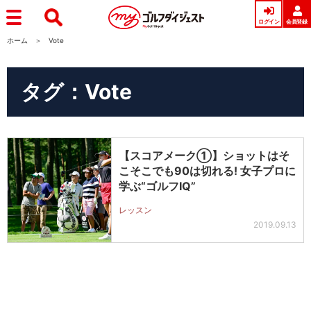
ログイン
会員登録
ホーム
Vote
タグ：Vote
【スコアメーク①】ショットはそ
こそこでも90は切れる! 女子プロに
学ぶ“ゴルフIQ”
レッスン
2019.09.13