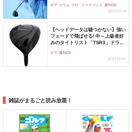
ギア
コラム
プロ・トーナメント
週刊GD
2023.01.19
【ヘッドデータは嘘つかない】強い
フェードで飛ばせる! 中～上級者好
みのタイトリスト「TSR3」ドラ
イ…
ギア
週刊GD
2022.10.01
雑誌がまるごと読み放題！