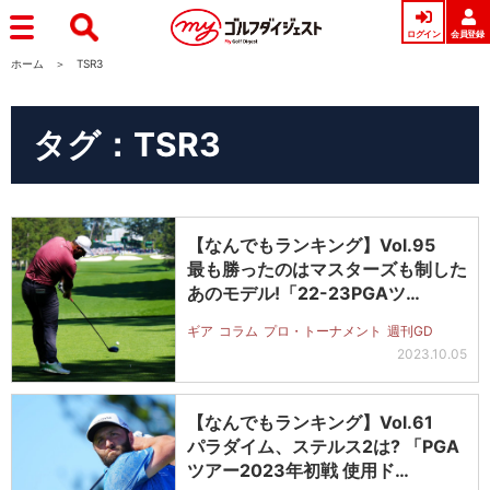
ログイン
会員登録
ホーム
TSR3
タグ：TSR3
【なんでもランキング】Vol.95
最も勝ったのはマスターズも制した
あのモデル!「22-23PGAツ…
ギア
コラム
プロ・トーナメント
週刊GD
2023.10.05
【なんでもランキング】Vol.61
パラダイム、ステルス2は? 「PGA
ツアー2023年初戦 使用ド…