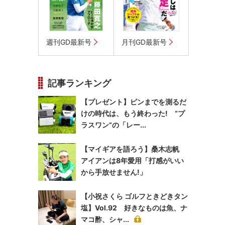
週刊GD最新号
月刊GD最新号
記事ランキング
【プレゼント】ピンまでを測るだ
けの時代は、もう終わった! “プ
ラスワン”の「レー...
【マイギアを語ろう】桑木志帆
アイアンは8年愛用「打感がいい
から手放せません!」
【小祝さくら ゴルフときどきタン
塩】Vol.92 好きなものは魚、ナ
マコ酢、シャ...