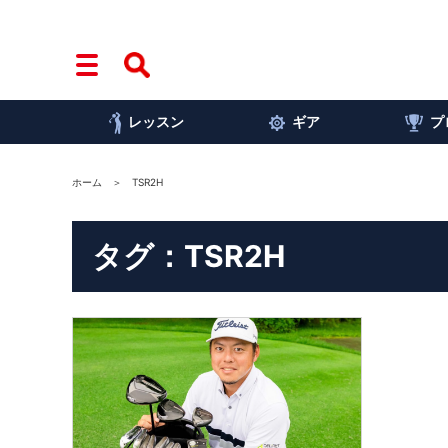
レッスン
ギア
プ
ホーム
TSR2H
タグ：TSR2H