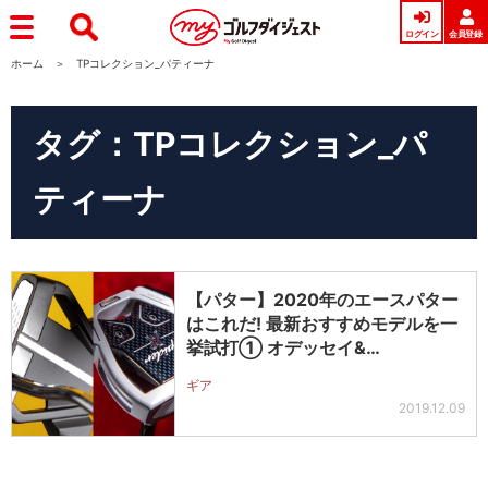
ログイン
会員登録
ホーム
TPコレクション_パティーナ
タグ：TPコレクション_パ
ティーナ
【パター】2020年のエースパター
はこれだ! 最新おすすめモデルを一
挙試打① オデッセイ&…
ギア
2019.12.09