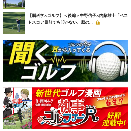
【脳科学×ゴルフ】＜後編＞中野信子×内藤雄士「ベス
トスコア目前でも叩かない、脳の...