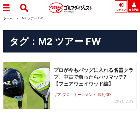
ログイン
会員登録
ホーム
M2 ツアー FW
タグ：M2 ツアー FW
プロが今もバッグに入れる名器クラ
ブ。中古で買ったらハウマッチ?
【フェアウェイウッド編】
ギア
プロ・トーナメント
週刊GD
2021.12.09