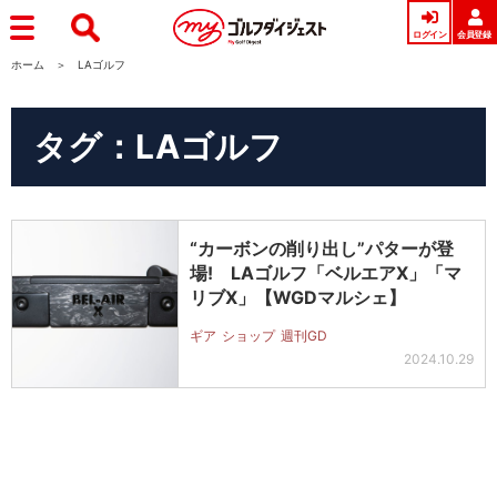
ログイン
会員登録
ホーム
LAゴルフ
タグ：LAゴルフ
“カーボンの削り出し”パターが登
場! LAゴルフ「ベルエアX」「マ
リブX」【WGDマルシェ】
ギア
ショップ
週刊GD
2024.10.29