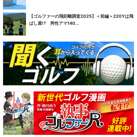
【ゴルファーの飛距離調査2025】＜前編＞220Yは飛
ばし屋!? 男性アマ140...