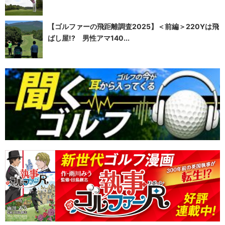
【ゴルファーの飛距離調査2025】＜前編＞220Yは飛
ばし屋!? 男性アマ140...