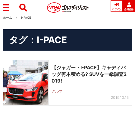
ログイン
会員登録
ホーム
I-PACE
タグ：I-PACE
【ジャガー・I-PACE】キャディバ
ッグ何本積める? SUVを一挙調査2
019!
クルマ
2019.10.15