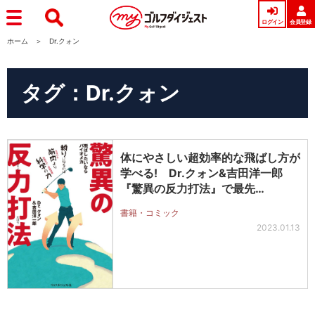
ログイン
会員登録
ホーム
Dr.クォン
タグ：Dr.クォン
体にやさしい超効率的な飛ばし方が
学べる! Dr.クォン&吉田洋一郎
『驚異の反力打法』で最先…
書籍・コミック
2023.01.13