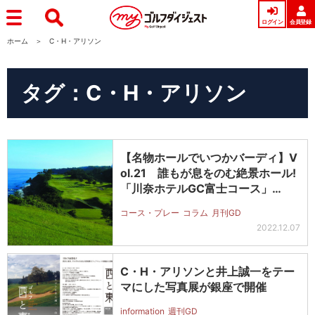
ログイン
会員登録
ホーム
C・H・アリソン
タグ：C・H・アリソン
【名物ホールでいつかバーディ】V
ol.21 誰もが息をのむ絶景ホール!
「川奈ホテルGC富士コース」…
コース・プレー
コラム
月刊GD
2022.12.07
C・H・アリソンと井上誠一をテー
マにした写真展が銀座で開催
information
週刊GD