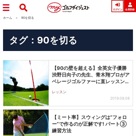
ログイン
会員登録
ホーム
90を切る
タグ：90を切る
【90の壁を超える】全英女子優勝
渋野日向子の先生、青木翔プロがア
ベレージゴルファーに直レッスン
（後…
レッスン
2019.08.08
【ミート率】スウィングは“フォロ
ー”で作るのが正解です! パート③
練習方法