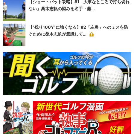
【ショートパット攻略】#1「大事なところで打ち切れ
ない」桑木志帆の悩みを名手・藤...
【“残り100Y”に強くなる】#2「左奥」へのミスを防
ぐために桑木志帆が意識して...