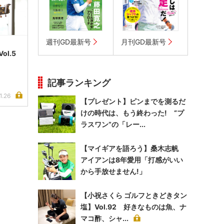
週刊GD最新号
月刊GD最新号
l.5
記事ランキング
1.26
【プレゼント】ピンまでを測るだ
けの時代は、もう終わった! “プ
ラスワン”の「レー...
【マイギアを語ろう】桑木志帆
アイアンは8年愛用「打感がいい
から手放せません!」
【小祝さくら ゴルフときどきタン
塩】Vol.92 好きなものは魚、ナ
マコ酢、シャ...