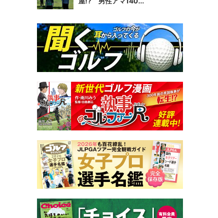
屋!? 男性アマ140...