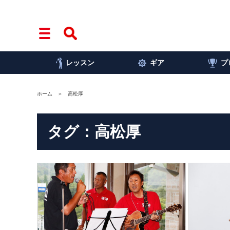
レッスン
ギア
プ
ホーム
高松厚
タグ：高松厚