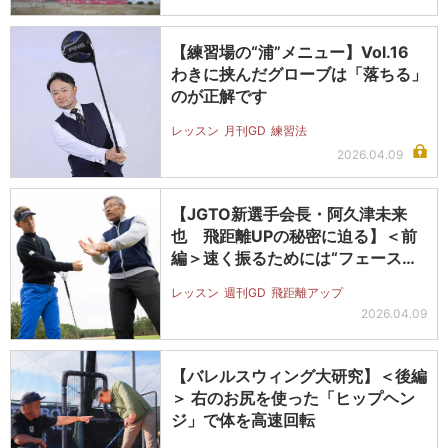
【練習場の“浦”メニュー】Vol.16
わきに挟んだグローブは「落ちる」
のが正解です
レッスン
月刊GD
練習法
2026.04.09
【JGTO新選手会長・阿久津未来
也 飛距離UPの秘密に迫る】＜前
編＞速く振るためには“フェース管
理”…
レッスン
週刊GD
飛距離アップ
2026.04.09
【バレルスウィング大研究】＜後編
＞ 右のお尻を使った「ヒップヘン
ジ」で体を高速回転