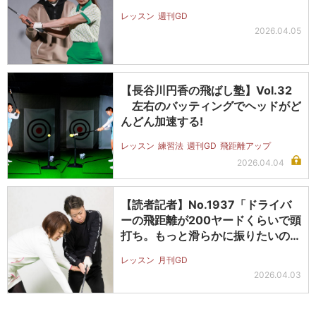
レッスン
週刊GD
2026.04.05
【長谷川円香の飛ばし塾】Vol.32
左右のバッティングでヘッドがど
んどん加速する!
レッスン
練習法
週刊GD
飛距離アップ
2026.04.04
【読者記者】No.1937「ドライバ
ーの飛距離が200ヤードくらいで頭
打ち。もっと滑らかに振りたいの…
レッスン
月刊GD
2026.04.03