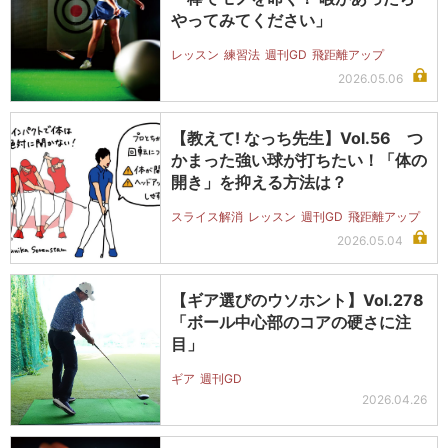
やってみてください」
レッスン
練習法
週刊GD
飛距離アップ
2026.05.06
【教えて! なっち先生】Vol.56 つ
かまった強い球が打ちたい！「体の
開き」を抑える方法は？
スライス解消
レッスン
週刊GD
飛距離アップ
2026.05.04
【ギア選びのウソホント】Vol.278
「ボール中心部のコアの硬さに注
目」
ギア
週刊GD
2026.04.26