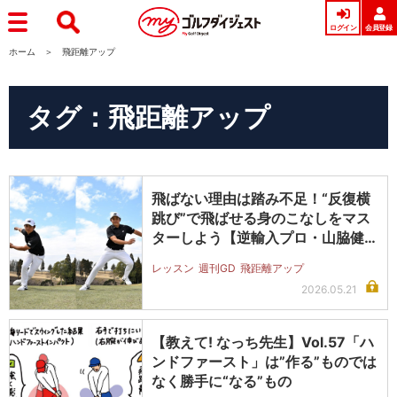
ログイン
会員登録
ホーム
飛距離アップ
タグ：飛距離アップ
飛ばない理由は踏み不足！“反復横
跳び”で飛ばせる身のこなしをマス
ターしよう【逆輸入プロ・山脇健斗
初…
レッスン
週刊GD
飛距離アップ
2026.05.21
【教えて! なっち先生】Vol.57「ハ
ンドファースト」は”作る”ものでは
なく勝手に“なる”もの