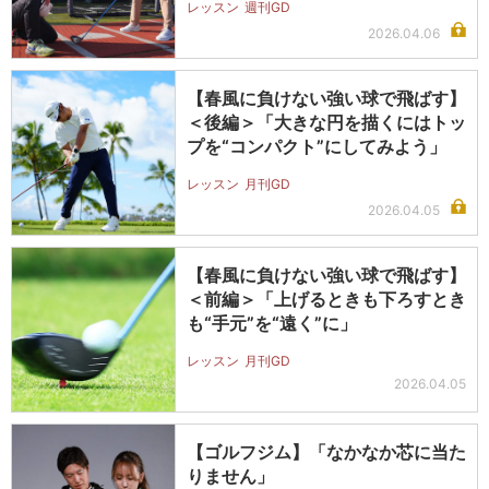
レッスン
週刊GD
2026.04.06
【春風に負けない強い球で飛ばす】
＜後編＞「大きな円を描くにはトッ
プを“コンパクト”にしてみよう」
レッスン
月刊GD
2026.04.05
【春風に負けない強い球で飛ばす】
＜前編＞「上げるときも下ろすとき
も“手元”を“遠く”に」
レッスン
月刊GD
2026.04.05
【ゴルフジム】「なかなか芯に当た
りません」