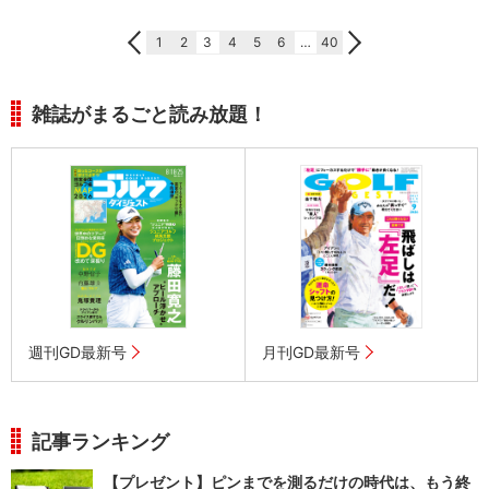
1
2
3
4
5
6
…
40
雑誌がまるごと読み放題！
週刊GD最新号
月刊GD最新号
記事ランキング
【プレゼント】ピンまでを測るだけの時代は、もう終