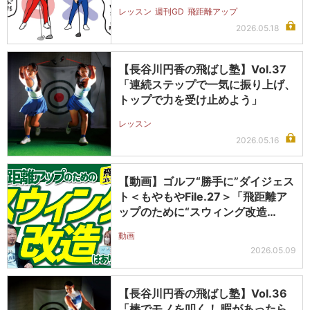
レッスン
週刊GD
飛距離アップ
2026.05.18
【長谷川円香の飛ばし塾】Vol.37
「連続ステップで一気に振り上げ、
トップで力を受け止めよう」
レッスン
2026.05.16
【動画】ゴルフ“勝手に”ダイジェス
ト＜もやもやFile.27＞「飛距離ア
ップのために“スウィング改造…
動画
2026.05.09
【長谷川円香の飛ばし塾】Vol.36
「棒でモノを叩く！ 暇があったら