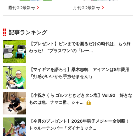
週刊GD最新号
月刊GD最新号
記事ランキング
【プレゼント】ピンまでを測るだけの時代は、もう終
わった! “プラスワン”の「レー...
【マイギアを語ろう】桑木志帆 アイアンは8年愛用
「打感がいいから手放せません!」
【小祝さくら ゴルフときどきタン塩】Vol.92 好きな
ものは魚、ナマコ酢、シャ...
【今月のプレゼント】2026年男子メジャー全制覇！
トゥルーテンパー「ダイナミック...