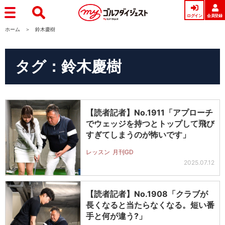
ログイン
会員登録
ホーム
鈴木慶樹
タグ：鈴木慶樹
【読者記者】No.1911「アプローチ
でウェッジを持つとトップして飛び
すぎてしまうのが怖いです」
レッスン
月刊GD
2025.07.12
【読者記者】No.1908「クラブが
長くなると当たらなくなる。短い番
手と何が違う?」