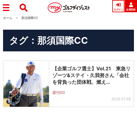
ログイン
会員登録
ホーム
那須国際CC
タグ：那須国際CC
【企業ゴルフ選士】Vol.21 東急リ
ゾーツ&ステイ・久我努さん「会社
を背負った団体戦、燃え…
週刊GD
2025.01.08