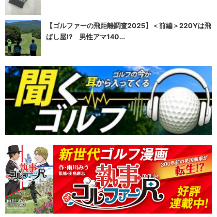
【ゴルファーの飛距離調査2025】＜前編＞220Yは飛
ばし屋!? 男性アマ140...