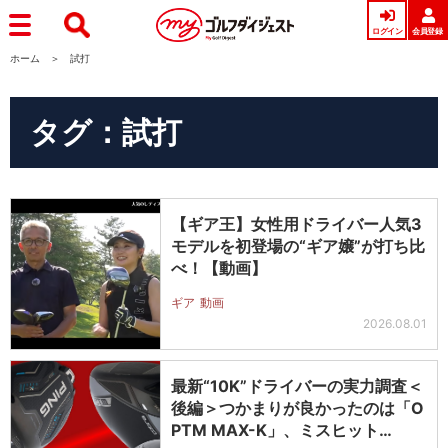
ログイン
会員登録
ホーム
試打
タグ：試打
【ギア王】女性用ドライバー人気3
モデルを初登場の“ギア嬢”が打ち比
べ！【動画】
ギア
動画
2026.08.01
最新“10K”ドライバーの実力調査＜
後編＞つかまりが良かったのは「O
PTM MAX-K」、ミスヒット…