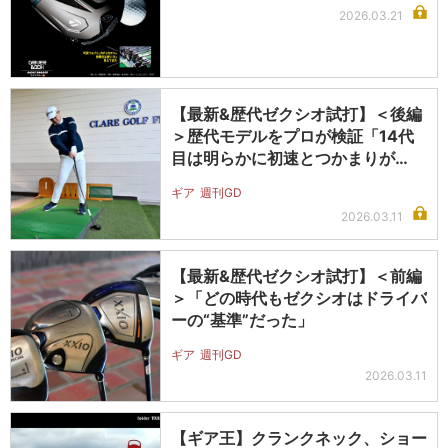
2026.03.21
【最新&歴代ゼクシオ試打】＜後編
＞歴代モデルをプロが検証「14代
目は明らかに初速とつかまりが…
ギア
週刊GD
2026.03.11
【最新&歴代ゼクシオ試打】＜前編
＞「どの時代もゼクシオはドライバ
ーの“基準”だった」
ギア
週刊GD
2026.03.11
【ギア王】クランクネック、ショー