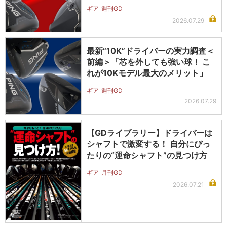
ギア
週刊GD
2026.07.29
最新“10K”ドライバーの実力調査＜
前編＞「芯を外しても強い球！ こ
れが10Kモデル最大のメリット」
ギア
週刊GD
2026.07.29
【GDライブラリー】ドライバーは
シャフトで激変する！ 自分にぴっ
たりの“運命シャフト”の見つけ方
ギア
月刊GD
2026.07.21