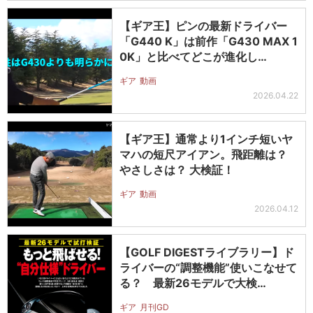
【ギア王】ピンの最新ドライバー
「G440 K」は前作「G430 MAX 1
0K」と比べてどこが進化し…
ギア
動画
2026.04.22
【ギア王】通常より1インチ短いヤ
マハの短尺アイアン。飛距離は？
やさしさは？ 大検証！
ギア
動画
2026.04.12
【GOLF DIGESTライブラリー】ド
ライバーの“調整機能”使いこなせて
る？ 最新26モデルで大検…
ギア
月刊GD