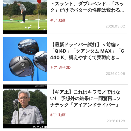
トスラント、ダブルベンド…「ネッ
ク」だけでパターの性能は変わるの
か?…
ギア
動画
2026.03.02
【最新ドライバー試打】＜前編＞
「Qi4D」「クアンタム MAX」「G
440 K」構えやすくて実戦向き…
ギア
週刊GD
2026.02.06
【ギア王】これはキワモノではな
い! 予想外の結果に一同驚愕…ソ
ナテック「アイアンドライバー」
ギア
動画
2026.01.28