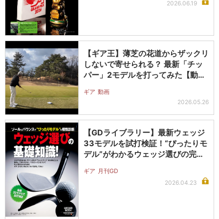
2026.06.19
【ギア王】薄芝の花道からザックリ
しないで寄せられる？ 最新「チッ
パー」2モデルを打ってみた【動
画】
ギア
動画
2026.05.26
【GDライブラリー】最新ウェッジ
33モデルを試打検証！“ぴったりモ
デル”がわかるウェッジ選びの完全
ガ…
ギア
月刊GD
2026.04.23