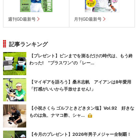
週刊GD最新号
月刊GD最新号
記事ランキング
【プレゼント】ピンまでを測るだけの時代は、もう終
わった! “プラスワン”の「レー...
【マイギアを語ろう】桑木志帆 アイアンは8年愛用
「打感がいいから手放せません!」
【小祝さくら ゴルフときどきタン塩】Vol.92 好きな
ものは魚、ナマコ酢、シャ...
【今月のプレゼント】2026年男子メジャー全制覇！