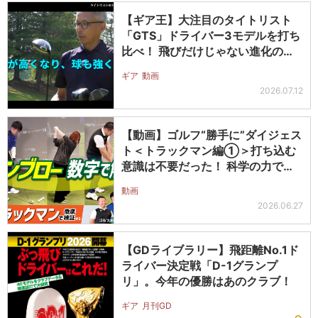
【ギア王】大注目のタイトリスト
「GTS」ドライバー3モデルを打ち
比べ！ 飛びだけじゃない進化のポ
イン…
ギア
動画
2026.07.12
【動画】ゴルフ“勝手に”ダイジェス
ト＜トラックマン編①＞打ち込む
意識は不要だった！ 科学の力で
「ダウ…
動画
2026.06.27
【GDライブラリー】飛距離No.1ド
ライバー決定戦「D-1グランプ
リ」。今年の優勝はあのクラブ！
ギア
月刊GD