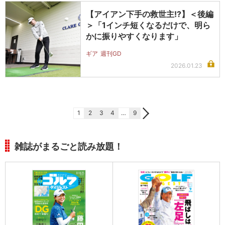
【アイアン下手の救世主!?】＜後編
＞「1インチ短くなるだけで、明ら
かに振りやすくなります」
ギア
週刊GD
2026.01.23
1
2
3
4
…
9
雑誌がまるごと読み放題！