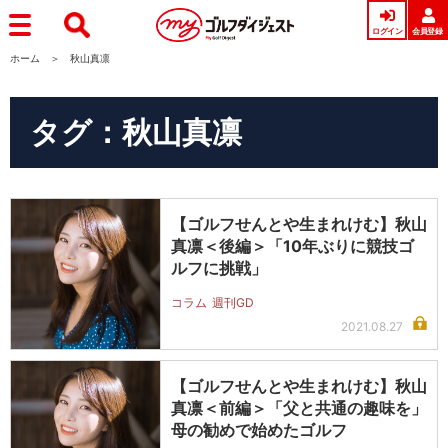
ログイン
会員登録
ホーム
秋山真凛
タグ：秋山真凛
【ゴルフせんとや生まれけむ】秋山
真凛＜後編＞「10年ぶりに競技ゴ
ルフに挑戦」
コラム
週刊GD
2021.08.27
【ゴルフせんとや生まれけむ】秋山
真凛＜前編＞「父と共通の趣味を」
母の勧めで始めたゴルフ