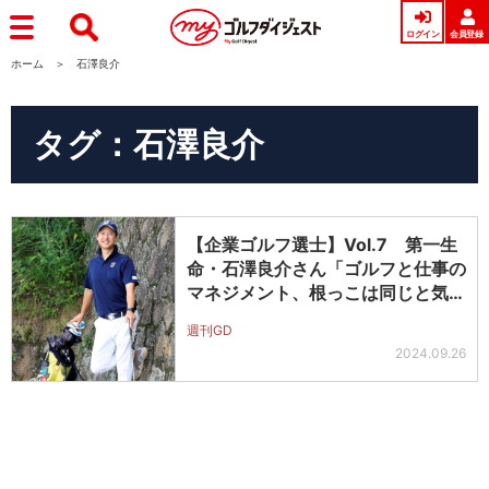
ログイン
会員登録
ホーム
石澤良介
タグ：石澤良介
【企業ゴルフ選士】Vol.7 第一生
命・石澤良介さん「ゴルフと仕事の
マネジメント、根っこは同じと気
付…
週刊GD
2024.09.26