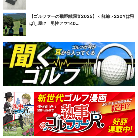
【ゴルファーの飛距離調査2025】＜前編＞220Yは飛
ばし屋!? 男性アマ140...