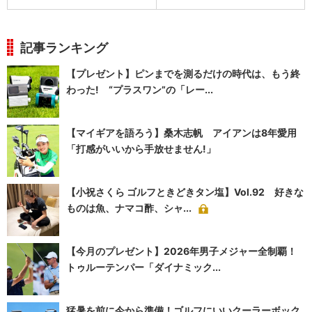
記事ランキング
【プレゼント】ピンまでを測るだけの時代は、もう終
わった! “プラスワン”の「レー...
【マイギアを語ろう】桑木志帆 アイアンは8年愛用
「打感がいいから手放せません!」
【小祝さくら ゴルフときどきタン塩】Vol.92 好きな
ものは魚、ナマコ酢、シャ...
【今月のプレゼント】2026年男子メジャー全制覇！
トゥルーテンパー「ダイナミック...
猛暑を前に今から準備！ゴルフにいいクーラーボック