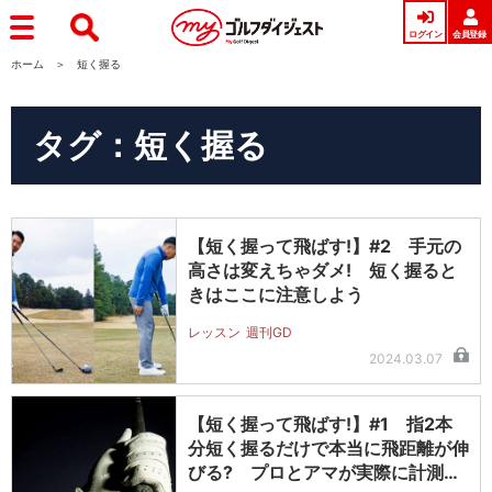
ログイン
会員登録
ホーム
短く握る
タグ：短く握る
【短く握って飛ばす!】#2 手元の
高さは変えちゃダメ! 短く握ると
きはここに注意しよう
レッスン
週刊GD
2024.03.07
【短く握って飛ばす!】#1 指2本
分短く握るだけで本当に飛距離が伸
びる? プロとアマが実際に計測し